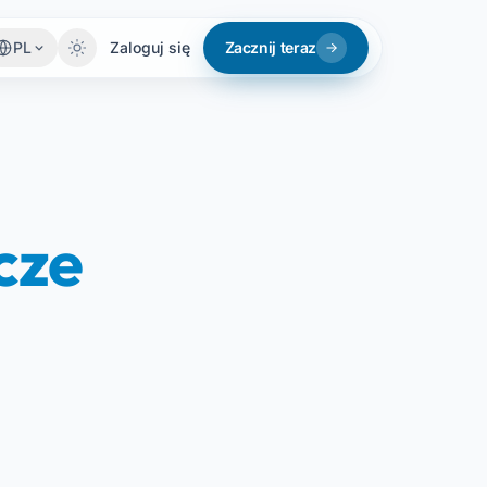
PL
Zaloguj się
Zacznij teraz
cze