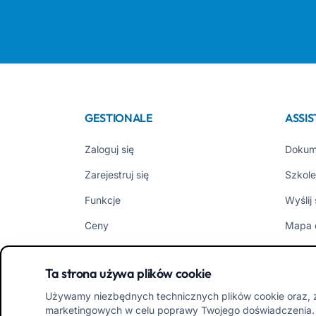
GESTIONALE
ASSI
Zaloguj się
Dokum
Zarejestruj się
Szkole
Funkcje
Wyślij
Ceny
Mapa 
EasyNido
Opinio
Ta strona używa plików cookie
EasyInfanzia
Nowoś
Używamy niezbędnych technicznych plików cookie oraz, z
marketingowych w celu poprawy Twojego doświadczenia. 