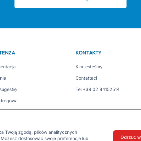
STENZA
KONTAKTY
entacja
Kim jesteśmy
nie
Contattaci
 sugestię
Tel +39 02 84152514
drogowa
ni Utenti
ci
a Twoją zgodą, plików analitycznych i
Odrzuć w
Możesz dostosować swoje preferencje lub