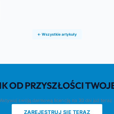
← Wszystkie artykuły
LIK OD PRZYSZŁOŚCI TWOJ
Aktywuj swoją darmową licencję na 30 dni już teraz
ZAREJESTRUJ SIĘ TERAZ