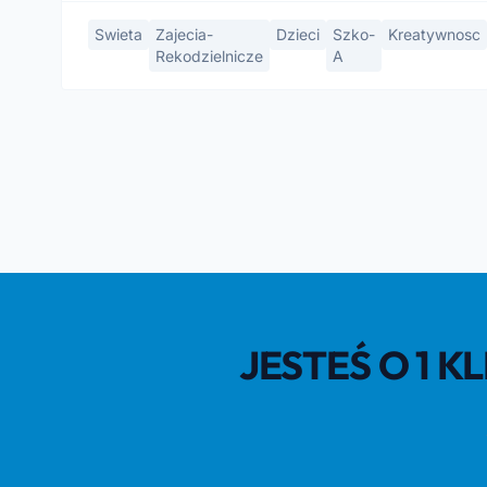
Swieta
Zajecia-
Dzieci
Szko-
Kreatywnosc
Rekodzielnicze
A
JESTEŚ O 1 K