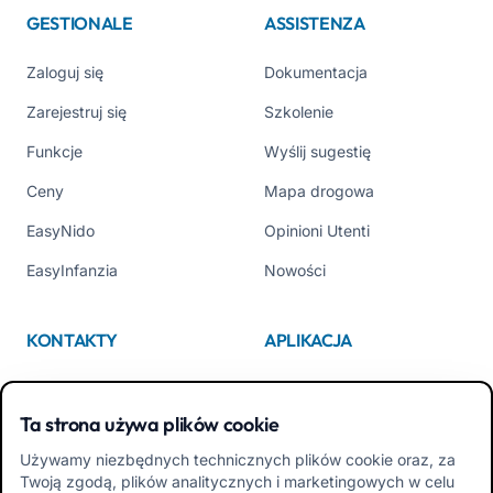
GESTIONALE
ASSISTENZA
Zaloguj się
Dokumentacja
Zarejestruj się
Szkolenie
Funkcje
Wyślij sugestię
Ceny
Mapa drogowa
EasyNido
Opinioni Utenti
EasyInfanzia
Nowości
KONTAKTY
APLIKACJA
Kim jesteśmy
App Store
Ta strona używa plików cookie
Contattaci
Google Play
Używamy niezbędnych technicznych plików cookie oraz, za
Tel +39 02 84152514
Pobierz APK Aplikacja dla
Twoją zgodą, plików analitycznych i marketingowych w celu