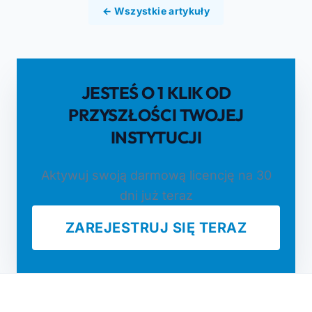
← Wszystkie artykuły
JESTEŚ O 1 KLIK OD
PRZYSZŁOŚCI TWOJEJ
INSTYTUCJI
Aktywuj swoją darmową licencję na 30
dni już teraz
ZAREJESTRUJ SIĘ TERAZ