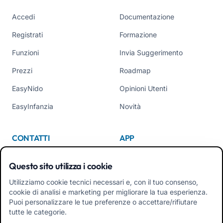
Accedi
Documentazione
Registrati
Formazione
Funzioni
Invia Suggerimento
Prezzi
Roadmap
EasyNido
Opinioni Utenti
EasyInfanzia
Novità
CONTATTI
APP
Chi Siamo
Questo sito utilizza i cookie
Contattaci
Utilizziamo cookie tecnici necessari e, con il tuo consenso,
cookie di analisi e marketing per migliorare la tua esperienza.
Tel +39 02 84152514
Puoi personalizzare le tue preferenze o accettare/rifiutare
Scarica APK App Familiari
tutte le categorie.