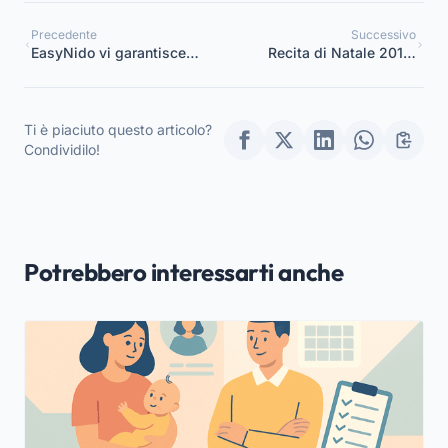
Precedente
Successivo
EasyNido vi garantisce
Recita di Natale 2018:
sicurezza e affidabilità:
suggerimenti per i
proteggi le tue
bambini dell’asilo nido
informazioni
Ti è piaciuto questo articolo?
Condividilo!
Potrebbero interessarti anche