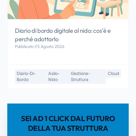
Diario di bordo digitale al nido: cos'è e
perché adottarlo
Pubblicato Il 5 Agosto 2026
Diario-Di-
Asilo-
Gestione-
Cloud
Bordo
Nido
Struttura
SEI AD 1 CLICK DAL FUTURO
DELLA TUA STRUTTURA