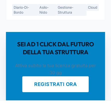
Diario-Di-
Asilo-
Gestione-
Cloud
Bordo
Nido
Struttura
SEI AD 1 CLICK DAL FUTURO
DELLA TUA STRUTTURA
Attiva subito la tua licenza gratuita per
30 gg
REGISTRATI ORA