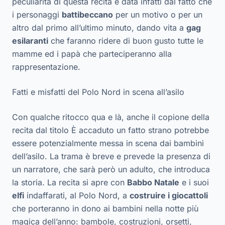
peculiarità di questa recita è data infatti dal fatto che
i personaggi
battibeccano
per un motivo o per un
altro dal primo all’ultimo minuto, dando vita a
gag
esilaranti
che faranno ridere di buon gusto tutte le
mamme ed i papà che parteciperanno alla
rappresentazione.
Fatti e misfatti del Polo Nord in scena all’asilo
Con qualche ritocco qua e là, anche il copione della
recita dal titolo È accaduto un fatto strano potrebbe
essere potenzialmente messa in scena dai bambini
dell’asilo. La trama è breve e prevede la presenza di
un narratore, che sarà però un adulto, che introduca
la storia. La recita si apre con
Babbo Natale
e i suoi
elfi
indaffarati, al Polo Nord, a
costruire i giocattoli
che porteranno in dono ai bambini nella notte più
magica dell’anno: bambole, costruzioni, orsetti,