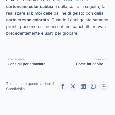
cartoncino color sabbia
e della colla. In seguito, far
realizzare ai bimbi delle palline di gelato con della
carta crespa colorata
. Quando i coni gelato saranno
pronti, possono essere inseriti nei banchetti ricavati
precedentemente e usati per giocare.
Precedente
Successivo
Consigli per stimolare la
Come far capire ai
creatività nei bambini
bambini dell’asilo che la
all’asilo ed alla scuola
violenza non è mai la
dell’infanzia
giusta soluzione
Ti è piaciuto questo articolo?
Condividilo!