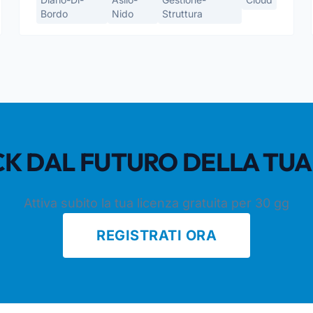
Bordo
Nido
Struttura
LICK DAL FUTURO DELLA TU
Attiva subito la tua licenza gratuita per 30 gg
REGISTRATI ORA