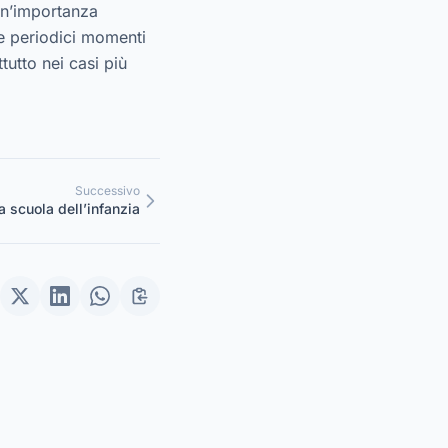
un’importanza
re periodici momenti
tutto nei casi più
Successivo
la scuola dell’infanzia