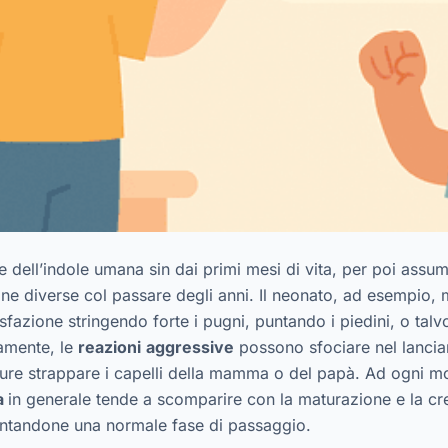
e dell’indole umana sin dai primi mesi di vita, per poi assu
ne diverse col passare degli anni. Il neonato, ad esempio, 
sfazione stringendo forte i pugni, puntando i piedini, o talvo
amente, le
reazioni
aggressive
possono sfociare nel lancia
ppure strappare i capelli della mamma o del papà. Ad ogni m
za
in generale tende a scomparire con la maturazione e la cre
entandone una normale fase di passaggio.