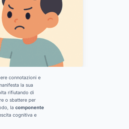
mere connotazioni e
manifesta la sua
lta rifiutando di
re o sbattere per
odo, la
componente
scita cognitiva e