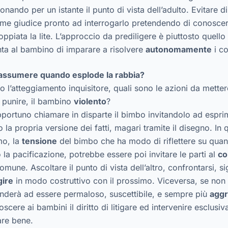
ando per un istante il punto di vista dell’adulto. Evitare di 
me giudice pronto ad interrogarlo pretendendo di conoscere
oppiata la lite. L’approccio da prediligere è piuttosto quel
nta al bambino di imparare a risolvere
autonomamente
i con
 assumere quando esplode la rabbia?
 l’atteggiamento inquisitore, quali sono le azioni da metter
e punire, il bambino
violento
?
pportuno chiamare in disparte il bimbo invitandolo ad espri
 la propria versione dei fatti, magari tramite il disegno. In
mo, la
tensione
del bimbo che ha modo di riflettere su quan
a pacificazione, potrebbe essere poi invitare le parti al
co
mune. Ascoltare il punto di vista dell’altro, confrontarsi, s
gire
in modo costruttivo con il prossimo. Viceversa, se non 
 tenderà ad essere permaloso, suscettibile, e sempre più
aggr
ere ai bambini il diritto di litigare ed intervenire esclusiv
are bene.