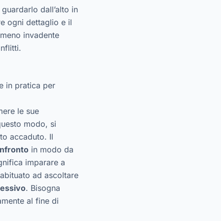
guardarlo dall’alto in
 ogni dettaglio e il
lo meno invadente
flitti.
e in pratica per
mere le sue
 questo modo, si
to accaduto. Il
nfronto
in modo da
ignifica imparare a
abituato ad ascoltare
essivo
. Bisogna
amente al fine di