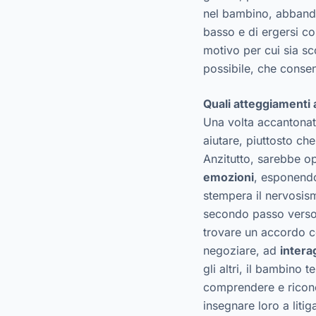
nel bambino, abbandon
basso e di ergersi co
motivo per cui sia sc
possibile, che conse
Quali atteggiamenti
Una volta accantonato
aiutare, piuttosto ch
Anzitutto, sarebbe o
emozioni
, esponendo
stempera il nervosis
secondo passo verso l
trovare un accordo co
negoziare, ad
intera
gli altri, il bambino
comprendere e riconosc
insegnare loro a litig