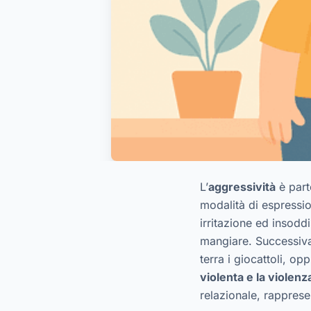
L’
aggressività
è part
modalità di espressio
irritazione ed insoddi
mangiare. Successiv
terra i giocattoli, o
violenta e la violen
relazionale, rappres