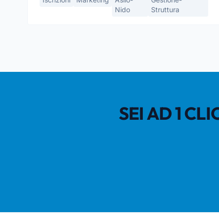
Nido
Struttura
SEI AD 1 C