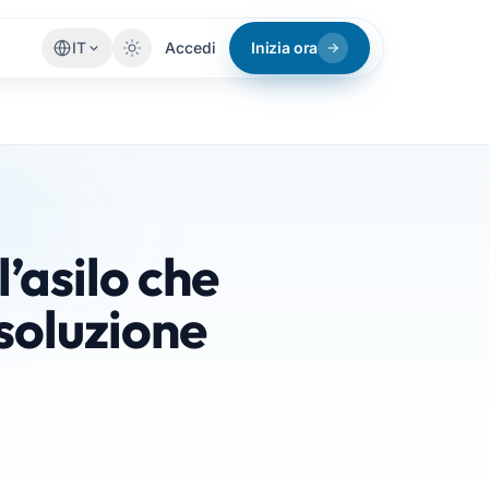
IT
Accedi
Inizia ora
’asilo che
 soluzione