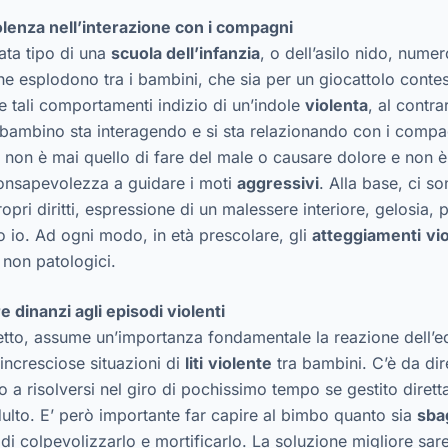
violenza nell’interazione con i compagni
ata tipo di una
scuola dell’infanzia
, o dell’asilo nido, numero
he esplodono tra i bambini, che sia per un giocattolo contes
re tali comportamenti indizio di un’indole
violenta
, al contra
il bambino sta interagendo e si sta relazionando con i compa
non è mai quello di fare del male o causare dolore e non è
 consapevolezza a guidare i moti
aggressivi
. Alla base, ci s
ropri diritti, espressione di un malessere interiore, gelosia
io io. Ad ogni modo, in età prescolare, gli
atteggiamenti
vio
 non patologici.
e dinanzi agli episodi violenti
detto, assume un’importanza fondamentale la reazione dell’e
 incresciose situazioni di
liti
violente
tra bambini. C’è da di
o a risolversi nel giro di pochissimo tempo se gestito diret
adulto. E’ però importante far capire al bimbo quanto sia
sba
do di colpevolizzarlo e mortificarlo. La soluzione migliore sa