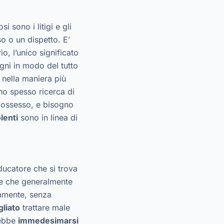
si sono i litigi e gli
o o un dispetto. E’
rio, l’unico significato
gni in modo del tutto
 nella maniera più
ono spesso ricerca di
, possesso, e bisogno
lenti
sono in linea di
ducatore che si trova
re che generalmente
tamente, senza
gliato
trattare male
rebbe
immedesimarsi