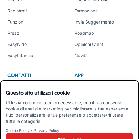
Registrati
Formazione
Funzioni
Invia Suggerimento
Prezzi
Roadmap
EasyNido
Opinioni Utenti
EasyInfanzia
Novità
CONTATTI
APP
Chi Siamo
Questo sito utilizza i cookie
Contattaci
Utilizziamo cookie tecnici necessari e, con il tuo consenso,
cookie di analisi e marketing per migliorare la tua esperienza.
Tel +39 02 84152514
Puoi personalizzare le tue preferenze o accettare/rifiutare
Scarica APK App Familiari
tutte le categorie.
Cookie Policy
•
Privacy Policy
Scarica APK App Educatori