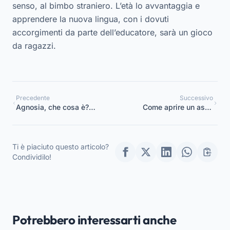
senso, al bimbo straniero. L’età lo avvantaggia e
apprendere la nuova lingua, con i dovuti
accorgimenti da parte dell’educatore, sarà un gioco
da ragazzi.
Precedente
Successivo
Agnosia, che cosa è?
Come aprire un asilo
Consigli per gli educatori
nido: guida ai passi
e scuole dell’infanzia
fondamentali
Ti è piaciuto questo articolo?
Condividilo!
Potrebbero interessarti anche