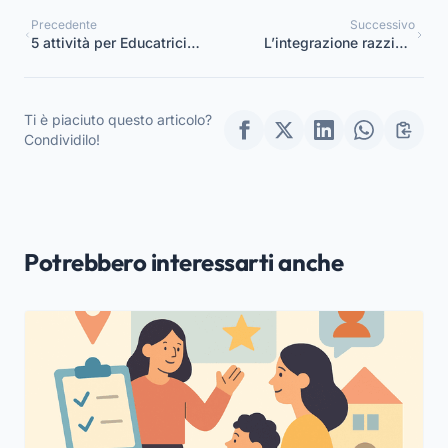
Precedente
Successivo
5 attività per Educatrici
L’integrazione razziale
di Asili nido per
nella moderna scuola
incoraggiare lo sviluppo
dell’Infanzia
sociale
Ti è piaciuto questo articolo?
Condividilo!
Potrebbero interessarti anche