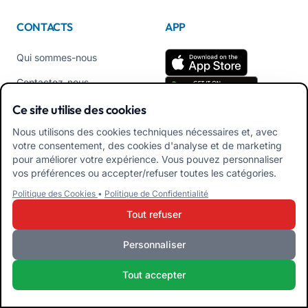
CONTACTS
APP
Qui sommes-nous
Contactez-nous
Tél +39 02 84152514
Ce site utilise des cookies
Téléchargez l'APK de
Nous utilisons des cookies techniques nécessaires et, avec
l'application Familles
votre consentement, des cookies d'analyse et de marketing
pour améliorer votre expérience. Vous pouvez personnaliser
Téléchargez l'APK de
vos préférences ou accepter/refuser toutes les catégories.
l'application Éducateurs
Politique des Cookies
•
Politique de Confidentialité
Tout refuser
Personnaliser
iRoma S.r.l. Via Pietro Rosa, 48b 00122 ROMA (RM) ITALIE - P.IVA
10954111000 - CS € 10.000 - RM-1267140 - iroma@pec.it
Tout accepter
Termes et Conditions
Politique de confidentialité
Politique de cookies
Admin