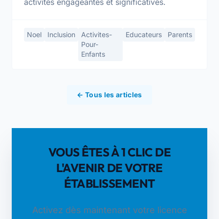
activités engageantes et significatives.
Noel
Inclusion
Activites-
Educateurs
Parents
Pour-
Enfants
← Tous les articles
VOUS ÊTES À 1 CLIC DE
L'AVENIR DE VOTRE
ÉTABLISSEMENT
Activez dès maintenant votre licence