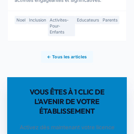
activités engageantes et significatives.
Noel
Inclusion
Activites-
Educateurs
Parents
Pour-
Enfants
← Tous les articles
VOUS ÊTES À 1 CLIC DE
L'AVENIR DE VOTRE
ÉTABLISSEMENT
Activez dès maintenant votre licence