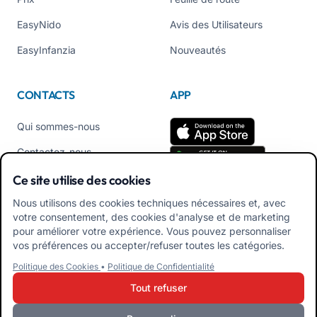
EasyNido
Avis des Utilisateurs
EasyInfanzia
Nouveautés
CONTACTS
APP
Qui sommes-nous
Contactez-nous
Tél +39 02 84152514
Ce site utilise des cookies
Téléchargez l'APK de
Nous utilisons des cookies techniques nécessaires et, avec
l'application Familles
votre consentement, des cookies d'analyse et de marketing
pour améliorer votre expérience. Vous pouvez personnaliser
Téléchargez l'APK de
vos préférences ou accepter/refuser toutes les catégories.
l'application Éducateurs
Politique des Cookies
•
Politique de Confidentialité
Tout refuser