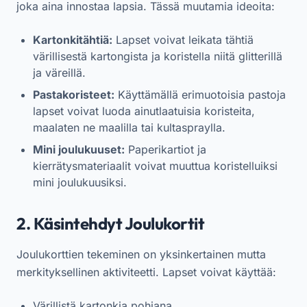
joka aina innostaa lapsia. Tässä muutamia ideoita:
Kartonkitähtiä:
Lapset voivat leikata tähtiä
värillisestä kartongista ja koristella niitä glitterillä
ja väreillä.
Pastakoristeet:
Käyttämällä erimuotoisia pastoja
lapset voivat luoda ainutlaatuisia koristeita,
maalaten ne maalilla tai kultaspraylla.
Mini joulukuuset:
Paperikartiot ja
kierrätysmateriaalit voivat muuttua koristelluiksi
mini joulukuusiksi.
2. Käsintehdyt Joulukortit
Joulukorttien tekeminen on yksinkertainen mutta
merkityksellinen aktiviteetti. Lapset voivat käyttää:
Värillistä kartonkia pohjana.