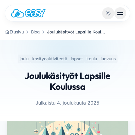
Siirry sisältöön
Etusivu
Blog
Joulukäsityöt Lapsille Koulussa
joulu
kasityoaktiviteetit
lapset
koulu
luovuus
Joulukäsityöt Lapsille
Koulussa
Julkaistu 4. joulukuuta 2025