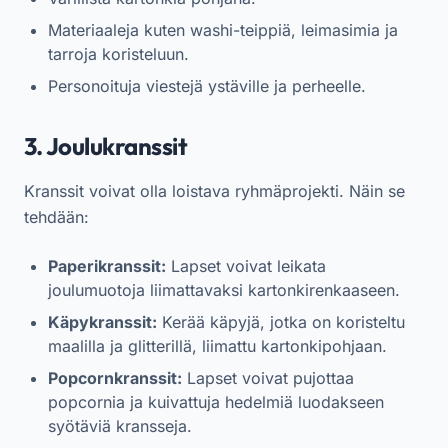
Materiaaleja kuten washi-teippiä, leimasimia ja
tarroja koristeluun.
Personoituja viestejä ystäville ja perheelle.
3. Joulukranssit
Kranssit voivat olla loistava ryhmäprojekti. Näin se
tehdään:
Paperikranssit:
Lapset voivat leikata
joulumuotoja liimattavaksi kartonkirenkaaseen.
Käpykranssit:
Kerää käpyjä, jotka on koristeltu
maalilla ja glitterillä, liimattu kartonkipohjaan.
Popcornkranssit:
Lapset voivat pujottaa
popcornia ja kuivattuja hedelmiä luodakseen
syötäviä kransseja.