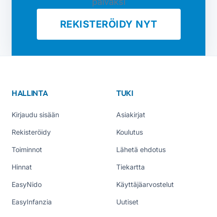
päiväksi
REKISTERÖIDY NYT
HALLINTA
TUKI
Kirjaudu sisään
Asiakirjat
Rekisteröidy
Koulutus
Toiminnot
Lähetä ehdotus
Hinnat
Tiekartta
EasyNido
Käyttäjäarvostelut
EasyInfanzia
Uutiset