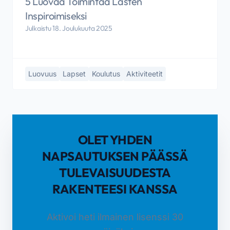
5 Luovaa Toimintaa Lasten
Inspiroimiseksi
Julkaistu 18. Joulukuuta 2025
Luovuus
Lapset
Koulutus
Aktiviteetit
OLET YHDEN
NAPSAUTUKSEN PÄÄSSÄ
TULEVAISUUDESTA
RAKENTEESI KANSSA
Aktivoi heti ilmainen lisenssi 30