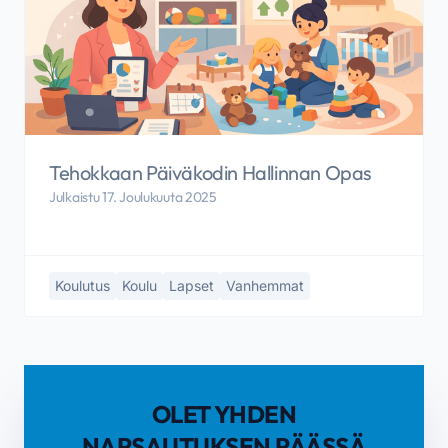
Tehokkaan Päiväkodin Hallinnan Opas
Julkaistu 17. Joulukuuta 2025
Koulutus
Koulu
Lapset
Vanhemmat
OLET YHDEN
NAPSAUTUKSEN PÄÄSSÄ