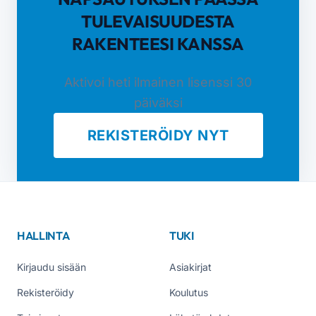
TULEVAISUUDESTA
RAKENTEESI KANSSA
Aktivoi heti ilmainen lisenssi 30
päiväksi
REKISTERÖIDY NYT
HALLINTA
TUKI
Kirjaudu sisään
Asiakirjat
Rekisteröidy
Koulutus