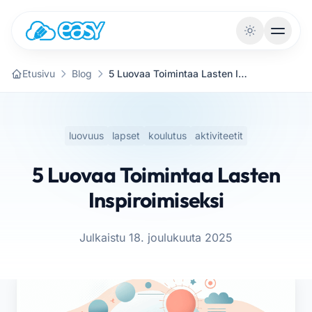
Siirry sisältöön
Etusivu
Blog
5 Luovaa Toimintaa Lasten Inspiroimiseksi
luovuus
lapset
koulutus
aktiviteetit
5 Luovaa Toimintaa Lasten
Inspiroimiseksi
Julkaistu 18. joulukuuta 2025