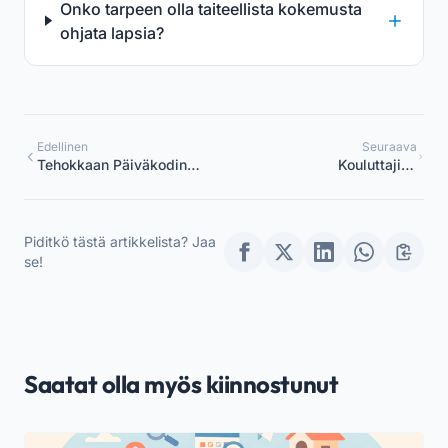
Onko tarpeen olla taiteellista kokemusta
ohjata lapsia?
Edellinen
Seuraava
Tehokkaan Päiväkodin
Kouluttajien
Hallinnan Opas
Jatkokoulutus:
Strateginen Suunnitelma
Koordinaattoreille
Piditkö tästä artikkelista? Jaa
se!
Saatat olla myös kiinnostunut