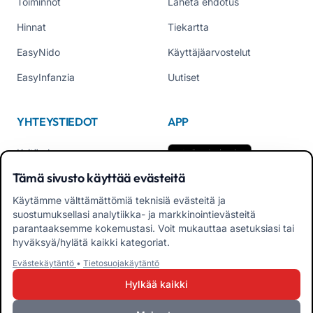
Toiminnot
Lähetä ehdotus
Hinnat
Tiekartta
EasyNido
Käyttäjäarvostelut
EasyInfanzia
Uutiset
YHTEYSTIEDOT
APP
Keitä olemme
Tämä sivusto käyttää evästeitä
Ota yhteyttä
Käytämme välttämättömiä teknisiä evästeitä ja
Puh. +39 02 84152514
suostumuksellasi analytiikka- ja markkinointievästeitä
Lataa APK-sovellus perheille
parantaaksemme kokemustasi. Voit mukauttaa asetuksiasi tai
hyväksyä/hylätä kaikki kategoriat.
Lataa APK Opettajat-
Evästekäytäntö
•
Tietosuojakäytäntö
sovellus
Hylkää kaikki