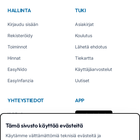
HALLINTA
TUKI
Kirjaudu sisään
Asiakirjat
Rekisteröidy
Koulutus
Toiminnot
Lähetä ehdotus
Hinnat
Tiekartta
EasyNido
Käyttäjäarvostelut
EasyInfanzia
Uutiset
YHTEYSTIEDOT
APP
Keitä olemme
Tämä sivusto käyttää evästeitä
Ota yhteyttä
Käytämme välttämättömiä teknisiä evästeitä ja
Puh. +39 02 84152514