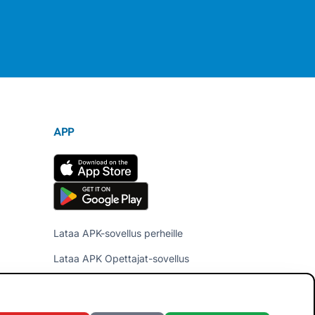
APP
Lataa APK-sovellus perheille
Lataa APK Opettajat-sovellus