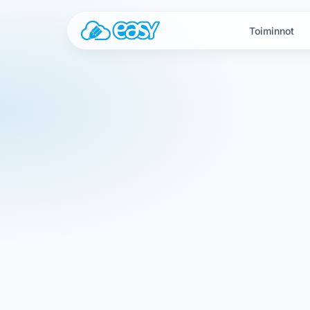
Siirry sisältöön
Toiminnot