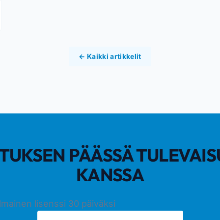
← Kaikki artikkelit
TUKSEN PÄÄSSÄ TULEVAIS
KANSSA
 ilmainen lisenssi 30 päiväksi