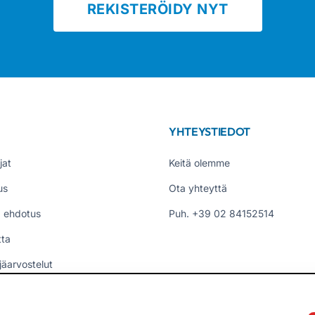
REKISTERÖIDY NYT
YHTEYSTIEDOT
jat
Keitä olemme
us
Ota yhteyttä
 ehdotus
Puh. +39 02 84152514
tta
jäarvostelut
t