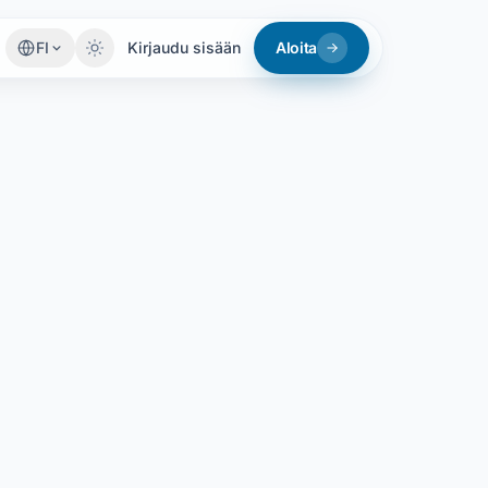
FI
Kirjaudu sisään
Aloita