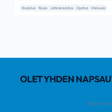
Koulutus
Koulu
Jatkokoulutus
Opetus
Inkluusio
OLET YHDEN NAPSAU
Aktivoi heti