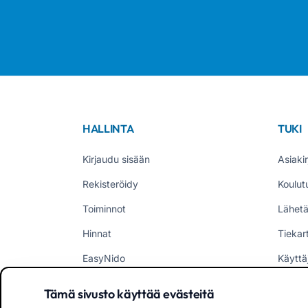
HALLINTA
TUKI
Kirjaudu sisään
Asiakir
Rekisteröidy
Koulut
Toiminnot
Lähetä
Hinnat
Tiekar
EasyNido
Käyttä
EasyInfanzia
Uutise
Tämä sivusto käyttää evästeitä