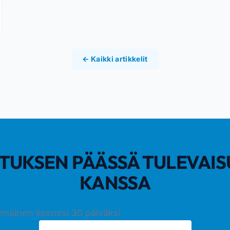
← Kaikki artikkelit
TUKSEN PÄÄSSÄ TULEVAIS
KANSSA
 ilmainen lisenssi 30 päiväksi