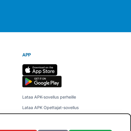
APP
Lataa APK-sovellus perheille
Lataa APK Opettajat-sovellus