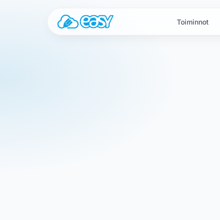
Siirry sisältöön
Toiminnot