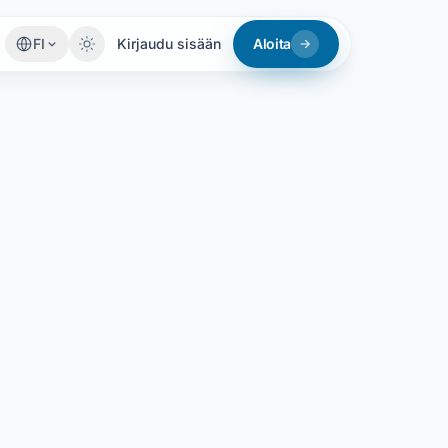
FI
Kirjaudu sisään
Aloita