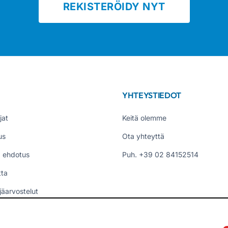
REKISTERÖIDY NYT
YHTEYSTIEDOT
jat
Keitä olemme
us
Ota yhteyttä
 ehdotus
Puh. +39 02 84152514
tta
jäarvostelut
t