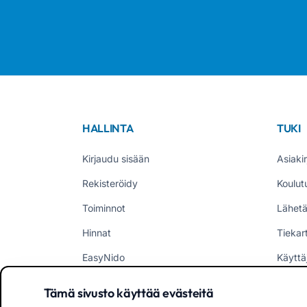
HALLINTA
TUKI
Kirjaudu sisään
Asiakir
Rekisteröidy
Koulut
Toiminnot
Lähetä
Hinnat
Tiekar
EasyNido
Käyttä
EasyInfanzia
Uutise
Tämä sivusto käyttää evästeitä