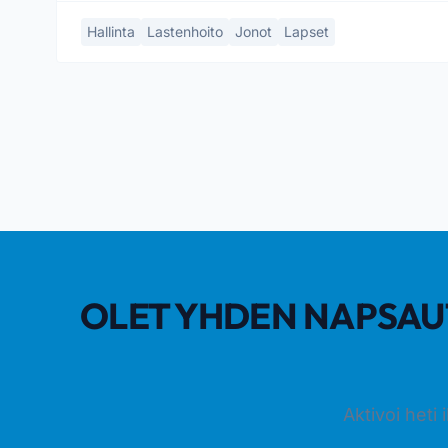
Hallinta
Lastenhoito
Jonot
Lapset
OLET YHDEN NAPSAU
Aktivoi heti