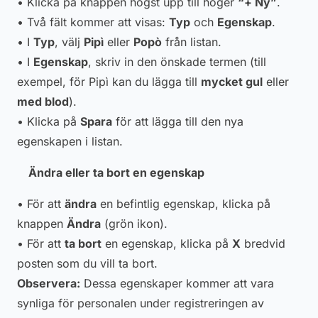
• Klicka på knappen högst upp till höger
“+ Ny”
.
• Två fält kommer att visas:
Typ
och
Egenskap
.
• I
Typ
, välj
Pipì
eller
Popò
från listan.
• I
Egenskap
, skriv in den önskade termen (till
exempel, för Pipì kan du lägga till
mycket gul
eller
med blod
).
• Klicka på
Spara
för att lägga till den nya
egenskapen i listan.
Ändra eller ta bort en egenskap
• För att
ändra
en befintlig egenskap, klicka på
knappen
Ändra
(grön ikon).
• För att
ta bort
en egenskap, klicka på
X
bredvid
posten som du vill ta bort.
Observera:
Dessa egenskaper kommer att vara
synliga för personalen under registreringen av