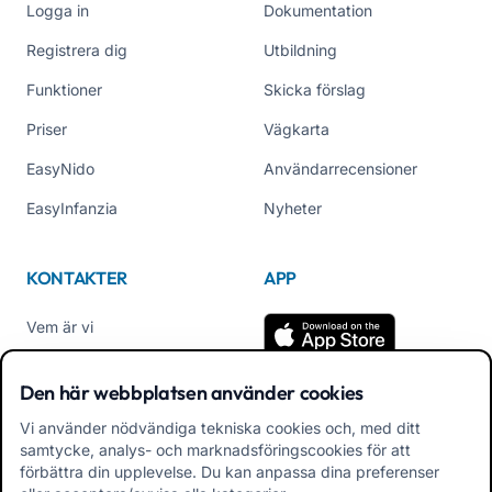
Logga in
Dokumentation
Registrera dig
Utbildning
Funktioner
Skicka förslag
Priser
Vägkarta
EasyNido
Användarrecensioner
EasyInfanzia
Nyheter
KONTAKTER
APP
Vem är vi
Kontakta oss
Den här webbplatsen använder cookies
Tel +39 02 84152514
Vi använder nödvändiga tekniska cookies och, med ditt
Ladda ner APK App
samtycke, analys- och marknadsföringscookies för att
Familjer
förbättra din upplevelse. Du kan anpassa dina preferenser