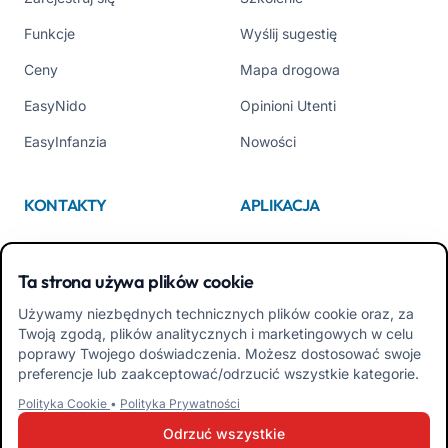
Funkcje
Wyślij sugestię
Ceny
Mapa drogowa
EasyNido
Opinioni Utenti
EasyInfanzia
Nowości
KONTAKTY
APLIKACJA
Kim jesteśmy
App Store
Ta strona używa plików cookie
Contattaci
Google Play
Używamy niezbędnych technicznych plików cookie oraz, za
Tel +39 02 84152514
Pobierz APK Aplikacja dla
Twoją zgodą, plików analitycznych i marketingowych w celu
Rodzin
poprawy Twojego doświadczenia. Możesz dostosować swoje
preferencje lub zaakceptować/odrzucić wszystkie kategorie.
Pobierz APK Aplikacja dla
Polityka Cookie
•
Polityka Prywatności
Nauczycieli
Odrzuć wszystkie