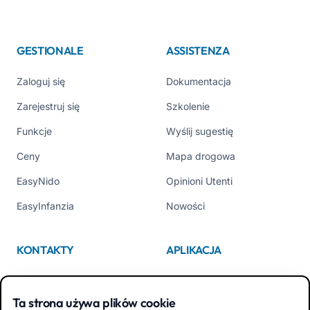
GESTIONALE
ASSISTENZA
Zaloguj się
Dokumentacja
Zarejestruj się
Szkolenie
Funkcje
Wyślij sugestię
Ceny
Mapa drogowa
EasyNido
Opinioni Utenti
EasyInfanzia
Nowości
KONTAKTY
APLIKACJA
Kim jesteśmy
App Store
Ta strona używa plików cookie
Contattaci
Google Play