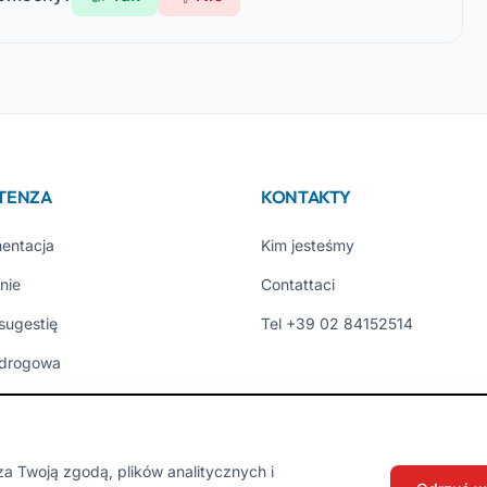
STENZA
KONTAKTY
entacja
Kim jesteśmy
nie
Contattaci
 sugestię
Tel +39 02 84152514
drogowa
ni Utenti
ci
a Twoją zgodą, plików analitycznych i