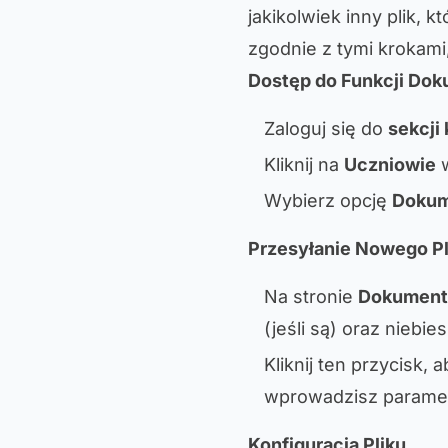
jakikolwiek inny plik, 
zgodnie z tymi krokami,
Dostęp do Funkcji Do
Zaloguj się do
sekcji
Kliknij na
Uczniowie
w
Wybierz opcję
Doku
Przesyłanie Nowego Pl
Na stronie
Dokument
(jeśli są) oraz niebi
Kliknij ten przycisk
wprowadzisz parametr
Konfiguracja Pliku