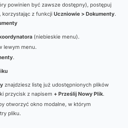
który powinien być zawsze dostępny), postępuj
 korzystając z funkcji
Uczniowie > Dokumenty
.
kumenty
 koordynatora
(niebieskie menu).
 lewym menu.
menty
.
iku
y
znajdziesz listę już udostępnionych plików
eski przycisk z napisem
+ Prześlij Nowy Plik
.
, aby otworzyć okno modalne, w którym
y pliku.