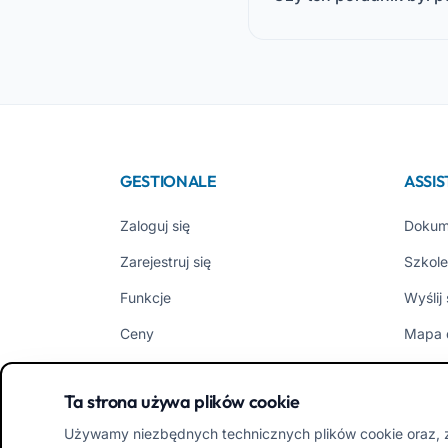
GESTIONALE
ASSI
Zaloguj się
Dokum
Zarejestruj się
Szkole
Funkcje
Wyślij
Ceny
Mapa 
EasyNido
Opinio
Ta strona używa plików cookie
EasyInfanzia
Nowoś
Używamy niezbędnych technicznych plików cookie oraz, z