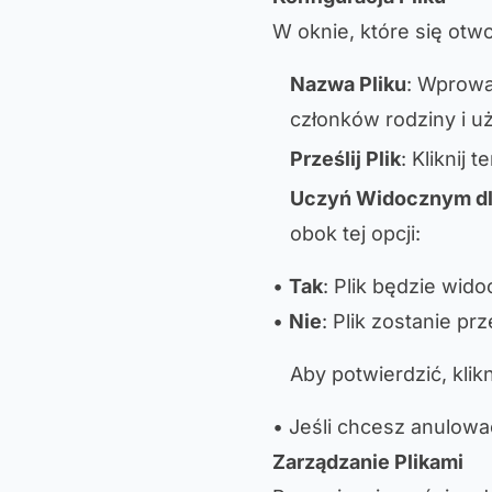
W oknie, które się otw
Nazwa Pliku
: Wprowa
członków rodziny i u
Prześlij Plik
: Kliknij 
Uczyń Widocznym dl
obok tej opcji:
•
Tak
: Plik będzie wid
•
Nie
: Plik zostanie pr
Aby potwierdzić, klik
• Jeśli chcesz anulować
Zarządzanie Plikami