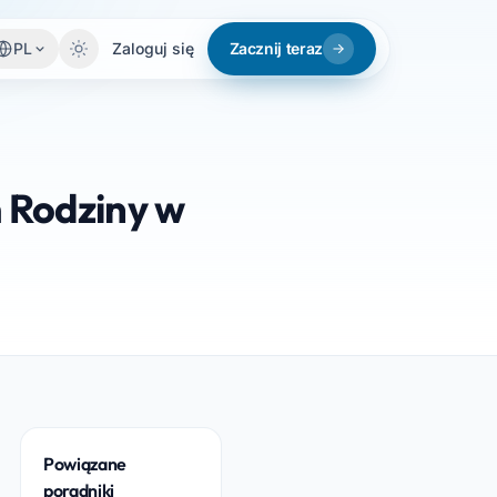
PL
Zaloguj się
Zacznij teraz
 Rodziny w
Powiązane
poradniki