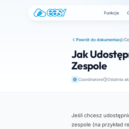
Przejdź do treści
Funkcje
Powrót do dokumentacji
/
Co
Jak Udostęp
Zespole
Coordinatore
Ostatnia ak
Jeśli chcesz udostępn
zespole (na przykład r