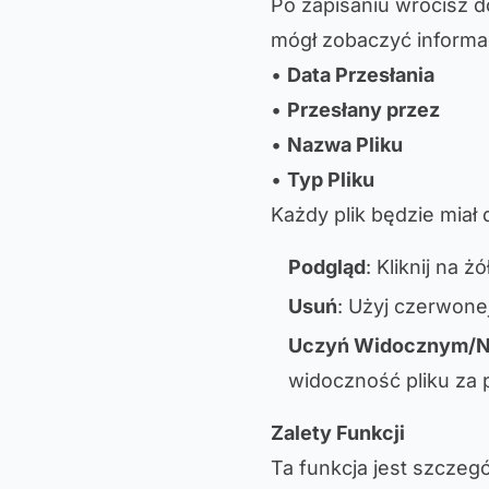
Po zapisaniu wrócisz do
mógł zobaczyć informacj
•
Data Przesłania
•
Przesłany przez
•
Nazwa Pliku
•
Typ Pliku
Każdy plik będzie miał
Podgląd
: Kliknij na 
Usuń
: Użyj czerwonej
Uczyń Widocznym/Ni
widoczność pliku za 
Zalety Funkcji
Ta funkcja jest szcze