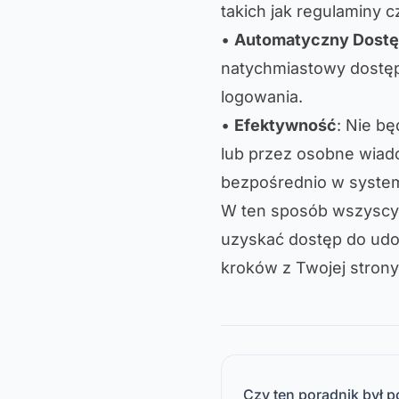
takich jak regulaminy 
•
Automatyczny Dost
natychmiastowy dostę
logowania.
•
Efektywność
: Nie b
lub przez osobne wia
bezpośrednio w system
W ten sposób wszyscy 
uzyskać dostęp do udo
kroków z Twojej strony
Czy ten poradnik był 