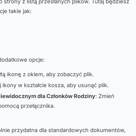
 strony z listą przesłanych plików. Tutaj będziesz
e takie jak:
 dodatkowe opcje:
żółtą ikonę z okiem, aby zobaczyć plik.
 ikony w kształcie kosza, aby usunąć plik.
ewidocznym dla Członków Rodziny
: Zmień
pomocą przełącznika.
gólnie przydatna dla standardowych dokumentów,