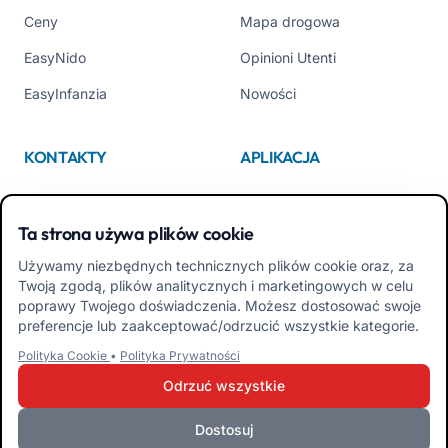
Ceny
Mapa drogowa
EasyNido
Opinioni Utenti
EasyInfanzia
Nowości
KONTAKTY
APLIKACJA
Kim jesteśmy
App Store
Ta strona używa plików cookie
Contattaci
Google Play
Używamy niezbędnych technicznych plików cookie oraz, za
Tel +39 02 84152514
Pobierz APK Aplikacja dla
Twoją zgodą, plików analitycznych i marketingowych w celu
Rodzin
poprawy Twojego doświadczenia. Możesz dostosować swoje
preferencje lub zaakceptować/odrzucić wszystkie kategorie.
Pobierz APK Aplikacja dla
Polityka Cookie
•
Polityka Prywatności
Nauczycieli
Odrzuć wszystkie
Dostosuj