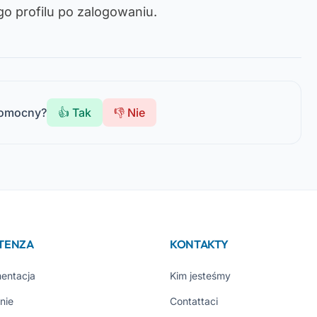
o profilu po zalogowaniu.
pomocny?
👍 Tak
👎 Nie
STENZA
KONTAKTY
entacja
Kim jesteśmy
nie
Contattaci