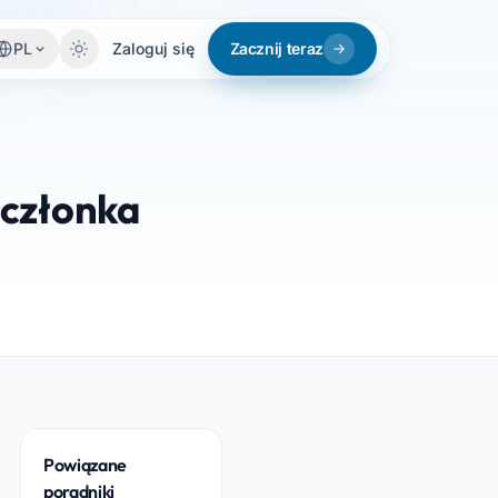
PL
Zaloguj się
Zacznij teraz
 członka
Powiązane
poradniki