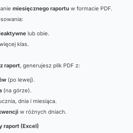
wanie
miesięcznego raportu
w formacie PDF.
osowania:
ieaktywne
lub obie.
więcej klas.
z raport
, generujesz plik PDF z:
iów
(po lewej).
a
(na górze).
ucznia, dnia i miesiąca.
kwencji
w różnych dniach.
 raport (Excel)