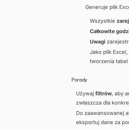
Generuje plik Ex
Wszystkie
zare
Całkowite godz
Uwagi
zarejest
Jako plik Excel
tworzenia tabe
Porady
Używaj
filtrów
, aby 
zwłaszcza dla konkre
Do zaawansowanej an
eksportuj dane za 