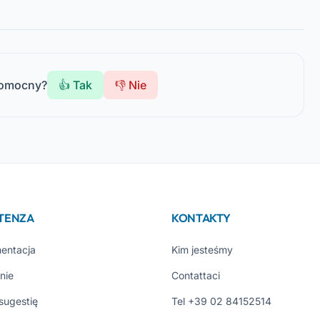
pomocny?
👍 Tak
👎 Nie
STENZA
KONTAKTY
entacja
Kim jesteśmy
nie
Contattaci
 sugestię
Tel +39 02 84152514