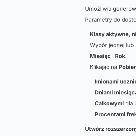
Umożliwia genero
Parametry do dost
Klasy aktywne
,
n
Wybór jednej lub 
Miesiąc
i
Rok
.
Klikając na
Pobier
Imionami uczn
Dniami miesiąc
Całkowymi
dla 
Procentami fre
Utwórz rozszerzony