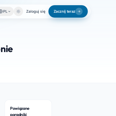
PL
Zaloguj się
Zacznij teraz
onie
Powiązane
poradniki