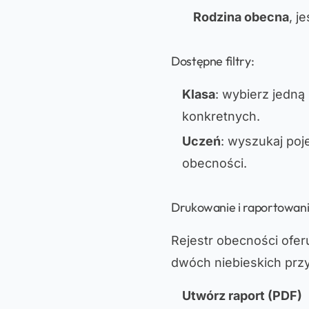
Rodzina obecna
, j
Dostępne filtry:
Klasa
: wybierz jedną 
konkretnych.
Uczeń
: wyszukaj poj
obecności.
Drukowanie i raportowan
Rejestr obecności ofer
dwóch niebieskich pr
Utwórz raport (PDF)