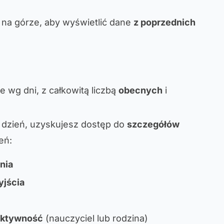
y na górze, aby wyświetlić dane
z poprzednich
wg dni, z całkowitą liczbą
obecnych
i
y dzień, uzyskujesz dostęp do
szczegółów
eń:
nia
yjścia
 aktywność
(nauczyciel lub rodzina)