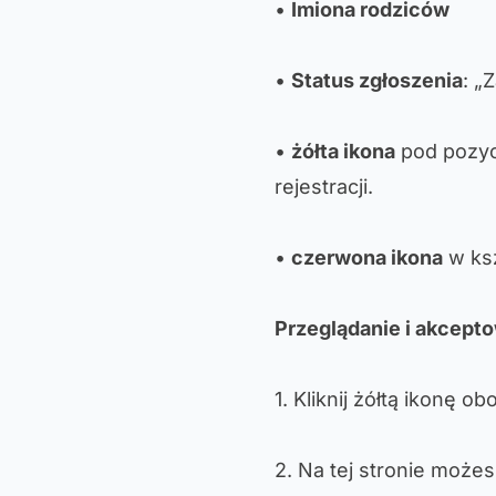
•
Imiona rodziców
•
Status zgłoszenia
: „
•
żółta ikona
pod pozy
rejestracji.
•
czerwona ikona
w ksz
Przeglądanie i akcepto
1. Kliknij żółtą ikonę 
2. Na tej stronie możes