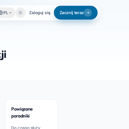
PL
Zaloguj się
Zacznij teraz
ji
Powiązane
poradniki
Do czego służy