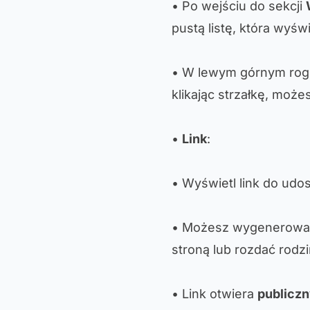
• Po wejściu do sekcji
pustą listę, która wyśw
• W lewym górnym rogu
klikając strzałkę, moż
•
Link
:
• Wyświetl link do udo
• Możesz wygenerow
stroną lub rozdać rodz
• Link otwiera
publiczn