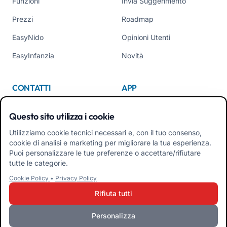
Funzioni
Invia Suggerimento
Prezzi
Roadmap
EasyNido
Opinioni Utenti
EasyInfanzia
Novità
CONTATTI
APP
Chi Siamo
Questo sito utilizza i cookie
Contattaci
Utilizziamo cookie tecnici necessari e, con il tuo consenso,
cookie di analisi e marketing per migliorare la tua esperienza.
Tel +39 02 84152514
Puoi personalizzare le tue preferenze o accettare/rifiutare
Scarica APK App Familiari
tutte le categorie.
Cookie Policy
•
Privacy Policy
Scarica APK App Educatori
Rifiuta tutti
Personalizza