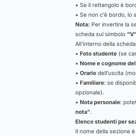
• Se il rettangolo è bor
• Se non c’è bordo, lo 
Nota:
Per invertire la se
scheda sul simbolo
“V
All’interno della scheda
•
Foto studente
(se car
•
Nome e cognome del
•
Orario
dell’uscita (mo
•
Familiare
: se disponib
opzionale).
•
Nota personale
: pot
nota”
.
Elenco studenti per se
Il nome della sezione è 