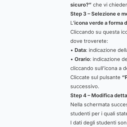
sicuro?”
che vi chieder
Step 3 – Selezione e mo
L’
icona verde a forma d
Cliccando su questa ico
dove troverete:
•
Data
: indicazione dell
•
Orario
: indicazione de
cliccando sull’icona a d
Cliccate sul pulsante
“
successivo.
Step 4 – Modifica detta
Nella schermata succes
studenti per i quali sta
I dati degli studenti so