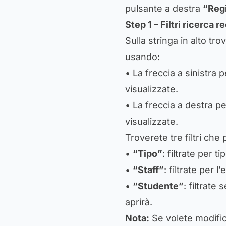
pulsante a destra
“Reg
Step 1 – Filtri ricerca 
Sulla stringa in alto tro
usando:
• La freccia a sinistra
visualizzate.
• La freccia a destra p
visualizzate.
Troverete tre filtri che 
•
“Tipo”
: filtrate per t
•
“Staff”
: filtrate per l
•
“Studente”
: filtrate
aprirà.
Nota:
Se volete modific