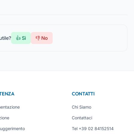
utile?
👍 Sì
👎 No
STENZA
CONTATTI
entazione
Chi Siamo
zione
Contattaci
Suggerimento
Tel +39 02 84152514