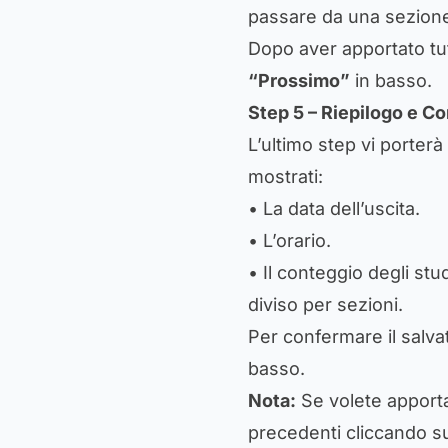
passare da una sezione a
Dopo aver apportato tut
“Prossimo”
in basso.
Step 5 – Riepilogo e C
L’ultimo step vi porter
mostrati:
• La data dell’uscita.
• L’orario.
• Il conteggio degli stud
diviso per sezioni.
Per confermare il salva
basso.
Nota:
Se volete apportar
precedenti cliccando sul