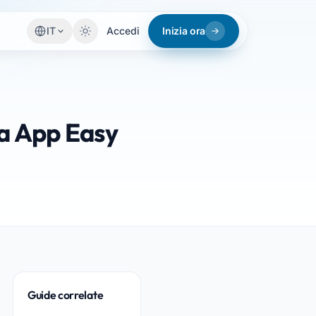
IT
Accedi
Inizia ora
da App Easy
Guide correlate