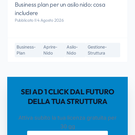
Business plan per un asilo nido: cosa
includere
Pubblicato Il 4 Agosto 2026
Business-
Aprire-
Asilo-
Gestione-
Plan
Nido
Nido
Struttura
SEI AD 1 CLICK DAL FUTURO
DELLA TUA STRUTTURA
Attiva subito la tua licenza gratuita per
30 gg