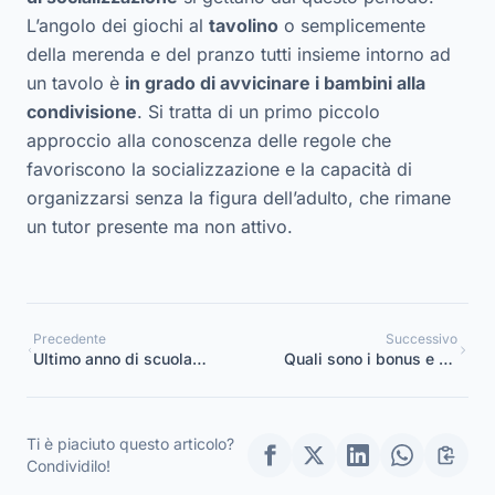
L’angolo dei giochi al
tavolino
o semplicemente
della merenda e del pranzo tutti insieme intorno ad
un tavolo è
in grado di avvicinare i bambini alla
condivisione
. Si tratta di un primo piccolo
approccio alla conoscenza delle regole che
favoriscono la socializzazione e la capacità di
organizzarsi senza la figura dell’adulto, che rimane
un tutor presente ma non attivo.
Precedente
Successivo
Ultimo anno di scuola
Quali sono i bonus e gli
dell’ infanzia, come
aiuti alle famiglie per il
preparare i vostri piccoli
2017?
alunni alla scuola
Ti è piaciuto questo articolo?
primaria
Condividilo!