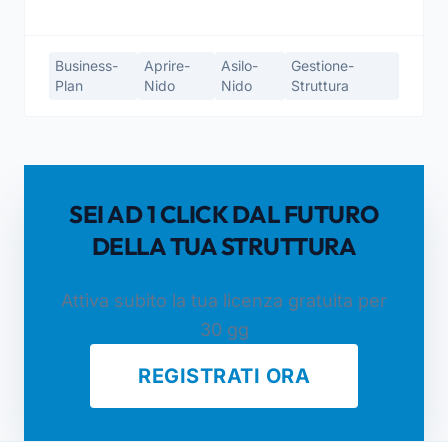
Business-
Aprire-
Asilo-
Gestione-
Plan
Nido
Nido
Struttura
SEI AD 1 CLICK DAL FUTURO
DELLA TUA STRUTTURA
Attiva subito la tua licenza gratuita per
30 gg
REGISTRATI ORA