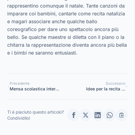
rappresentino comunque il natale. Tante canzoni da
imparare coi bambini, cantarle come recita natalizia
e magari associare anche qualche ballo
coreografico per dare uno spettacolo ancora più
bello. Se qualche maestre si diletta con il piano o la
chitarra la rappresentazione diventa ancora più bella
e i bimbi ne saranno entusiasti.
Precedente
Successivo
Mensa scolastica interna,
Idee per la recita di
perché per i genitori è un
Natale per i bambini
valore aggiunto?
della scuola materna
Ti è piaciuto questo articolo?
Condividilo!