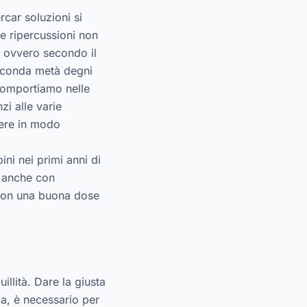
car soluzioni si
e ripercussioni non
, ovvero secondo il
seconda metà degni
 comportiamo nelle
i alle varie
vere in modo
ini nei primi anni di
a anche con
 con una buona dose
illità. Dare la giusta
ga, è necessario per