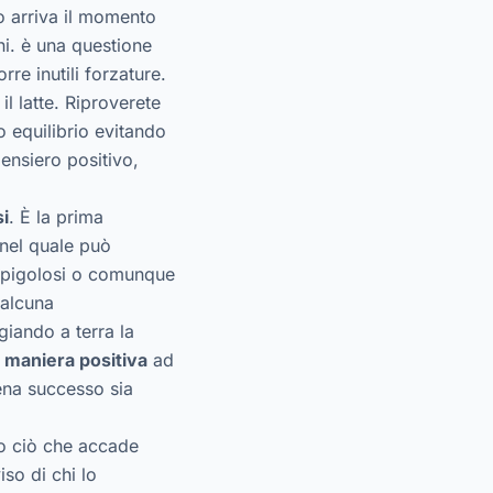
o arriva il momento
i. è una questione
re inutili forzature.
l latte. Riproverete
 equilibrio evitando
ensiero positivo,
i
. È la prima
 nel quale può
i spigolosi o comunque
 alcuna
iando a terra la
 maniera positiva
ad
ena successo sia
to ciò che accade
so di chi lo