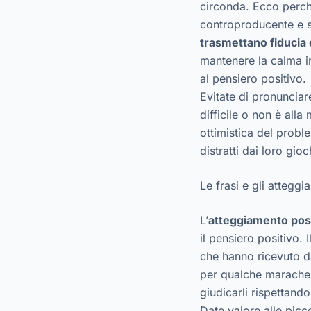
circonda. Ecco perché
controproducente e 
trasmettano fiducia
mantenere la calma in
al pensiero positivo.
Evitate di pronunciar
difficile o non è all
ottimistica del prob
distratti dai loro gioc
Le frasi e gli attegg
L’
atteggiamento posit
il pensiero positivo
che hanno ricevuto da
per qualche marachel
giudicarli rispettand
Date valore alle picc