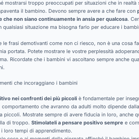
 mostrarsi troppo preoccupati per situazioni che in realtà s
spaventa il bambino. Devono sempre avere a che fare con
 e che non siano continuamente in ansia per qualcosa
. Cer
 qualsiasi situazione ma bisogna farlo per educare i bambin
e le frasi demotivanti come non ci riesco, non è una cosa f
a mia portata. Potete mostrare le vostre perplessità adoperan
lema. Ricordate che i bambini vi ascoltano sempre anche 
hi.
iamenti che incoraggiano i bambini
ivo nei confronti dei più piccoli
è fondamentale per insegn
. Il comportamento che avranno da adulti molto dipende dall
 piccoli. Mostrate sempre di avere fiducia in loro, anche q
la di troppo.
Stimolateli a pensare positivo sempre
e comu
o i loro tempi di apprendimento.
ole cose e ai momenti della giornata affinché il bambino imp