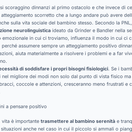
si scoraggino dinnanzi al primo ostacolo e che invece di cer
 atteggiamento scorretto che a lungo andare può avere dell
nche sulla vita sociale del bambino stesso. Secondo la PNL
ione neurolinguistica
ideato da Grinder e Bandler nella 
to emozionale in cui ci troviamo, influenza il modo in cui ci
co perché assumere sempre un atteggiamento positivo dinnanz
azioni, aiuta materialmente a risolvere i problemi e a far vi
no.
ecessità di soddisfare i propri bisogni fisiologici
. Se i bamb
 nel migliore dei modi non solo dal punto di vista fisico m
racci, coccole e attenzioni, cresceranno meno frustrati e
.
ni a pensare positivo
di vita è importante
trasmettere al bambino serenità
e tranqu
 situazioni anche nel caso in cui il piccolo si ammali o pian