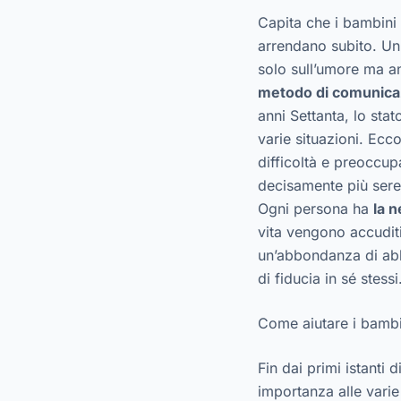
Capita che i bambini 
arrendano subito. Un
solo sull’umore ma a
metodo di comunicaz
anni Settanta, lo sta
varie situazioni. Ec
difficoltà e preoccup
decisamente più sere
Ogni persona ha
la n
vita vengono accuditi
un’abbondanza di abb
di fiducia in sé stessi
Come aiutare i bambi
Fin dai primi istanti 
importanza alle varie