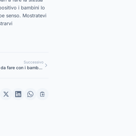
positivo i bambini lo
be senso. Mostratevi
trarvi
Successivo
e da fare con i bambini
dell’asilo nido