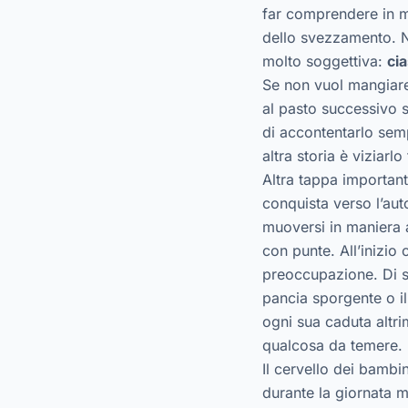
far comprendere in m
dello svezzamento. 
molto soggettiva:
ci
Se non vuol mangiare 
al pasto successivo 
di accontentarlo semp
altra storia è viziarlo
Altra tappa important
conquista verso l’au
muoversi in maniera a
con punte. All’inizi
preoccupazione. Di s
pancia sporgente o i
ogni sua caduta altr
qualcosa da temere.
Il cervello dei bambi
durante la giornata m