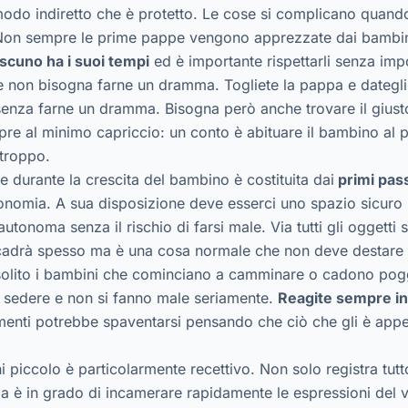
odo indiretto che è protetto. Le cose si complicano quand
Non sempre le prime pappe vengono apprezzate dai bambin
ascuno ha i suoi tempi
ed è importante rispettarli senza impor
non bisogna farne un dramma. Togliete la pappa e dategli i
senza farne un dramma. Bisogna però anche trovare il giusto
re al minimo capriccio: un conto è abituare il bambino al p
 troppo.
e durante la crescita del bambino è costituita dai
primi pass
tonomia. A sua disposizione deve esserci uno spazio sicuro
utonoma senza il rischio di farsi male. Via tutti gli oggett
o cadrà spesso ma è una cosa normale che non deve destare
olito i bambini che cominciano a camminare o cadono pogg
l sedere e non si fanno male seriamente.
Reagite sempre in
imenti potrebbe spaventarsi pensando che ciò che gli è app
ni piccolo è particolarmente recettivo. Non solo registra tut
a è in grado di incamerare rapidamente le espressioni del vi