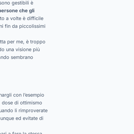
ono gestibili è
persone che gli
to a volte è difficile
i fin da piccolissimi
atta per me, è troppo
do una visione più
quando sembrano
argli con l’esempio
a dose di ottimismo
uando li rimproverate
nque ed evitate di
ari a fare la stessa