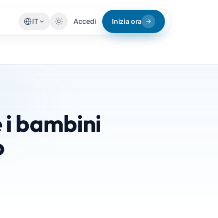
IT
Accedi
Inizia ora
 i bambini
o