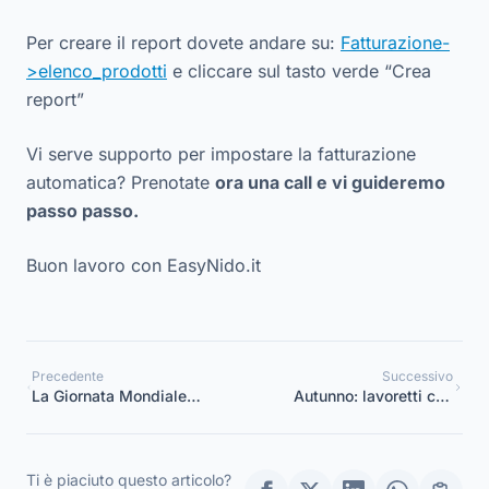
Per creare il report dovete andare su:
Fatturazione-
>elenco_prodotti
e cliccare sul tasto verde “Crea
report”
Vi serve supporto per impostare la fatturazione
automatica? Prenotate
ora
una call e vi guideremo
passo passo.
Buon lavoro con EasyNido.it
Precedente
Successivo
La Giornata Mondiale
Autunno: lavoretti con
della Gentilezza: lavoretti,
foglie da fare con i
poesie e filastrocche per i
bambini dell’asilo
bambini della scuola
Ti è piaciuto questo articolo?
dell’infanzia