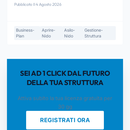
Pubblicato Il 4 Agosto 2026
Business-
Aprire-
Asilo-
Gestione-
Plan
Nido
Nido
Struttura
SEI AD 1 CLICK DAL FUTURO
DELLA TUA STRUTTURA
Attiva subito la tua licenza gratuita per
30 gg
REGISTRATI ORA