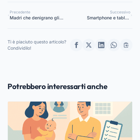
Precedente
Successivo
Madri che denigrano gli
Smartphone e tablet:
insegnanti davanti ai
quale è il corretto utilizzo
bambini, come
per i bambini dell’asilo?
comportarsi?
Ti è piaciuto questo articolo?
Condividilo!
Potrebbero interessarti anche