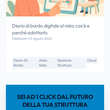
Diario di bordo digitale al nido: cos'è e
perché adottarlo
Pubblicato Il 5 Agosto 2026
Diario-Di-
Asilo-
Gestione-
Cloud
Bordo
Nido
Struttura
SEI AD 1 CLICK DAL FUTURO
DELLA TUA STRUTTURA