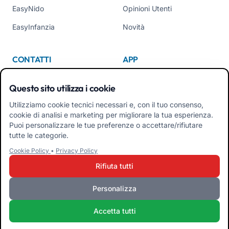
EasyNido
Opinioni Utenti
EasyInfanzia
Novità
CONTATTI
APP
Chi Siamo
Questo sito utilizza i cookie
Contattaci
Utilizziamo cookie tecnici necessari e, con il tuo consenso,
cookie di analisi e marketing per migliorare la tua esperienza.
Tel +39 02 84152514
Puoi personalizzare le tue preferenze o accettare/rifiutare
Scarica APK App Familiari
tutte le categorie.
Cookie Policy
•
Privacy Policy
Scarica APK App Educatori
Rifiuta tutti
Personalizza
iRoma S.r.l. Via Pietro Rosa, 48b 00122 ROMA (RM) ITALIA - P.IVA
Accetta tutti
10954111000 - CS € 10.000 - RM-1267140 - iroma@pec.it
Termini e Condizioni
Privacy Policy
Cookie Policy
Admin