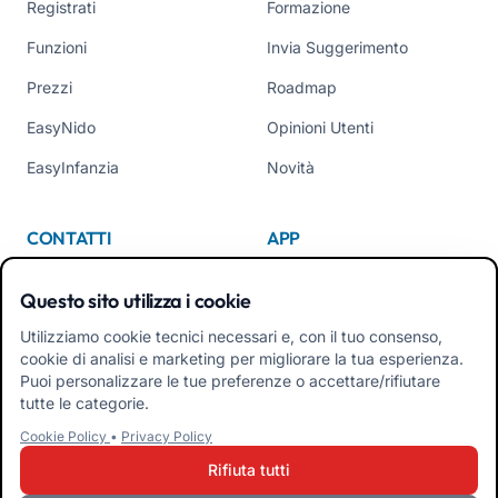
Registrati
Formazione
Funzioni
Invia Suggerimento
Prezzi
Roadmap
EasyNido
Opinioni Utenti
EasyInfanzia
Novità
CONTATTI
APP
Chi Siamo
Questo sito utilizza i cookie
Contattaci
Utilizziamo cookie tecnici necessari e, con il tuo consenso,
cookie di analisi e marketing per migliorare la tua esperienza.
Tel +39 02 84152514
Puoi personalizzare le tue preferenze o accettare/rifiutare
Scarica APK App Familiari
tutte le categorie.
Cookie Policy
•
Privacy Policy
Scarica APK App Educatori
Rifiuta tutti