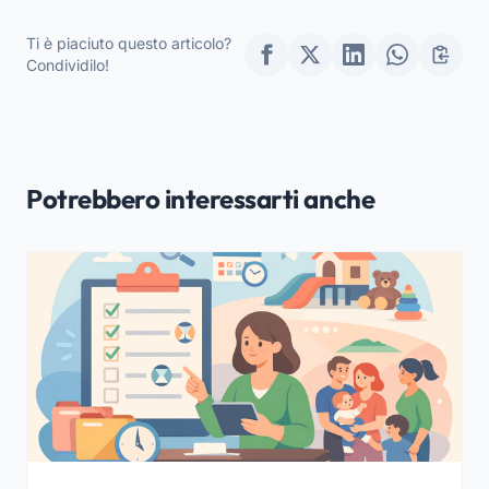
scuole dell’infanzia
durante le vacanze di
Ti è piaciuto questo articolo?
Natale 2025
Condividilo!
Potrebbero interessarti anche