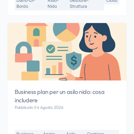
Diario-Di-
Asilo-
Gestione-
Cloud
Bordo
Nido
Struttura
Business plan per un asilo nido: cosa
includere
Pubblicato Il 4 Agosto 2026
Business-
Aprire-
Asilo-
Gestione-