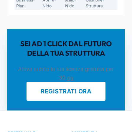
Plan
Nido
Nido
Struttura
SEI AD 1 CLICK DAL FUTURO
DELLA TUA STRUTTURA
Attiva subito la tua licenza gratuita per
30 gg
REGISTRATI ORA