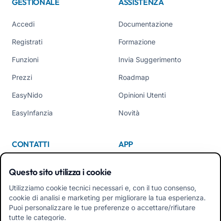
GESTIONALE
ASSISTENZA
Accedi
Documentazione
Registrati
Formazione
Funzioni
Invia Suggerimento
Prezzi
Roadmap
EasyNido
Opinioni Utenti
EasyInfanzia
Novità
CONTATTI
APP
Chi Siamo
Questo sito utilizza i cookie
Contattaci
Utilizziamo cookie tecnici necessari e, con il tuo consenso,
cookie di analisi e marketing per migliorare la tua esperienza.
Tel +39 02 84152514
Puoi personalizzare le tue preferenze o accettare/rifiutare
Scarica APK App Familiari
tutte le categorie.