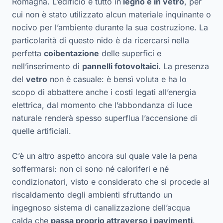
Romagna. L’edificio è tutto in
legno e in vetro
, per
cui non è stato utilizzato alcun materiale inquinante o
nocivo per l’ambiente durante la sua costruzione. La
particolarità di questo nido è da ricercarsi nella
perfetta
coibentazione
delle superfici e
nell’inserimento di
pannelli fotovoltaici
. La presenza
del
vetro
non è casuale: è bensì voluta e ha lo
scopo di abbattere anche i costi legati all’energia
elettrica, dal momento che l’abbondanza di luce
naturale renderà spesso superflua l’accensione di
quelle artificiali.
C’è un altro aspetto ancora sul quale vale la pena
soffermarsi: non ci sono né caloriferi e né
condizionatori, visto e considerato che si procede al
riscaldamento degli ambienti sfruttando un
ingegnoso sistema di canalizzazione dell’acqua
calda che
passa proprio attraverso i pavimenti
.