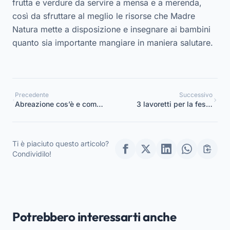
frutta e verdure da servire a mensa e a merenda,
così da sfruttare al meglio le risorse che Madre
Natura mette a disposizione e insegnare ai bambini
quanto sia importante mangiare in maniera salutare.
Precedente
Successivo
Abreazione cos’è e come
3 lavoretti per la festa
utilizzarla per ridurre le
del Papà per bambini di
problematiche di alcuni
5 anni
bambini all’asilo o scuola
Ti è piaciuto questo articolo?
dell’infanzia
Condividilo!
Potrebbero interessarti anche