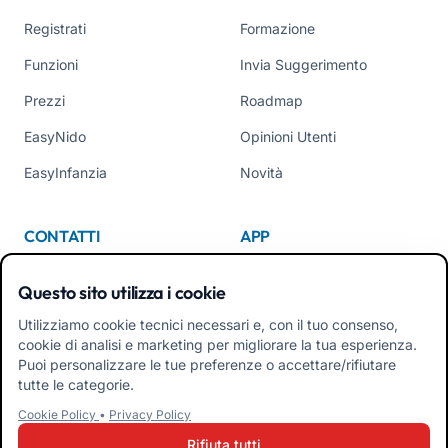
Registrati
Formazione
Funzioni
Invia Suggerimento
Prezzi
Roadmap
EasyNido
Opinioni Utenti
EasyInfanzia
Novità
CONTATTI
APP
Chi Siamo
Questo sito utilizza i cookie
Contattaci
Utilizziamo cookie tecnici necessari e, con il tuo consenso,
cookie di analisi e marketing per migliorare la tua esperienza.
Tel +39 02 84152514
Puoi personalizzare le tue preferenze o accettare/rifiutare
Scarica APK App Familiari
tutte le categorie.
Cookie Policy
•
Privacy Policy
Scarica APK App Educatori
Rifiuta tutti