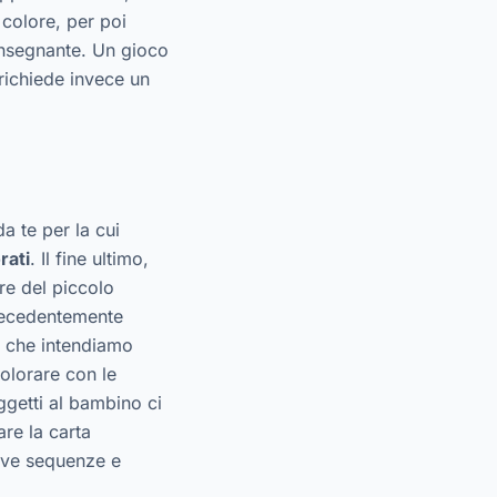
 colore, per poi
’insegnante. Un gioco
richiede invece un
a te per la cui
rati
. Il fine ultimo,
ore del piccolo
precedentemente
e che intendiamo
olorare con le
getti al bambino ci
are la carta
ove sequenze e