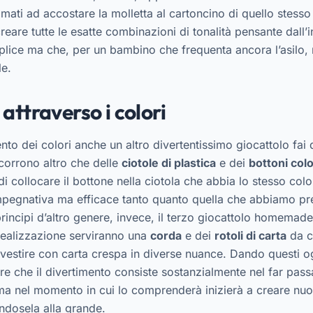
ati ad accostare la molletta al cartoncino di quello stesso
creare tutte le esatte combinazioni di tonalità pensante dall
ice ma che, per un bambino che frequenta ancora l’asilo, 
e.
ttraverso i colori
nto dei colori anche un altro divertentissimo giocattolo fai d
corrono altro che delle
ciotole di plastica
e dei
bottoni colo
di collocare il bottone nella ciotola che abbia lo stesso col
 impegnativa ma efficace tanto quanto quella che abbiamo 
rincipi d’altro genere, invece, il terzo giocattolo homemad
 realizzazione serviranno una
corda
e dei
rotoli di carta
da c
vestire con carta crespa in diverse nuance. Dando questi og
re che il divertimento consiste sostanzialmente nel far pass
 ma nel momento in cui lo comprenderà inizierà a creare nu
dosela alla grande.