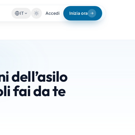
IT
Accedi
Inizia ora
 dell’asilo
i fai da te