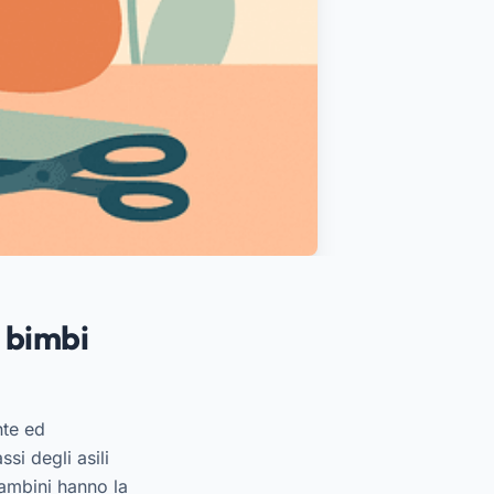
i bimbi
nte ed
si degli asili
bambini hanno la