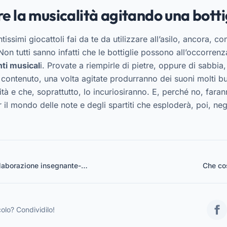
e la musicalità agitando una botti
issimi giocattoli fai da te da utilizzare all’asilo, ancora, co
 Non tutti sanno infatti che le bottiglie possono all’occorrenz
ti musical
i. Provate a riempirle di pietre, oppure di sabbia
contenuto, una volta agitate produrranno dei suoni molti buf
tà e che, soprattutto, lo incuriosiranno. E, perché no, faran
 il mondo delle note e degli spartiti che esploderà, poi, negl
llaborazione insegnante-
Che co
mento senza troppi traumi
colo? Condividilo!