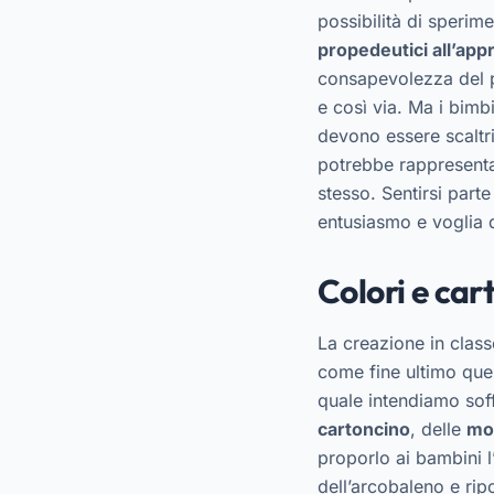
possibilità di sperim
propedeutici all’ap
consapevolezza del pr
e così via. Ma i bimbi
devono essere scaltri
potrebbe rappresentar
stesso. Sentirsi part
entusiasmo e voglia d
Colori e car
La creazione in class
come fine ultimo quell
quale intendiamo sof
cartoncino
, delle
mol
proporlo ai bambini l
dell’arcobaleno e ripo