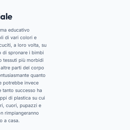
iale
ema educativo
 di vari colori e
citi, a loro volta, su
o di spronare i bimbi
o tessuti più morbidi
altre parti del corpo
 entusiasmante quanto
re potrebbe invece
he tanto successo ha
ppi di plastica su cui
ri, cuori, pupazzi e
non rimpiangeranno
o a casa.