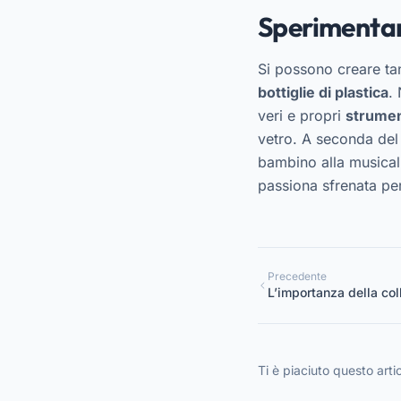
Sperimentar
Si possono creare tant
bottiglie di plastica
.
veri e propri
strumen
vetro. A seconda del 
bambino alla musicali
passiona sfrenata per
Precedente
L’importanza della co
genitore per un inseri
Ti è piaciuto questo arti