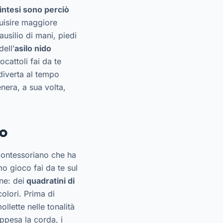
 intesi sono perciò
quisire maggiore
usilio di mani, piedi
dell’
asilo nido
cattoli fai da te
 diverta al tempo
enera, a sua volta,
to
 Montessoriano che ha
mo gioco fai da te sul
ne: dei
quadratini di
colori. Prima di
llette nelle tonalità
appesa la corda, i