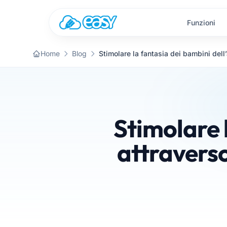
Vai al contenuto
Funzioni
Home
Blog
Stimolare l
attraverso