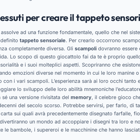
essuti per creare il tappeto sensor
assolve ad una funzione fondamentale, quello che nel sist
definito
tappeto sensoriale
. Per crearlo occorrono scampoli
tenza completamente diversa. Gli
scampoli
dovranno essere cu
ida. Lo scopo di questo giocattolo fai da te è proprio quell
sorialità e i suoi molteplici aspetti. Scopriranno che esiston
rovando emozioni diverse nel momento in cui le loro manine o 
o con i vari scampoli. L’esperienza sarà ai loro occhi tanto
aggiare lo sviluppo delle loro abilità mnemoniche l’educato
 sé una versione rivisitata del
memory
, il celebre gioco c
decenni del secolo scorso. Potrebbe servirsi, per farlo, di ta
i carta sui quali avrà precedentemente disegnato farfalle, fio
si divertiranno un mondo ad accoppiare i disegni tra loro e 
e le bambole, i supereroi e le macchinine che hanno lasciat