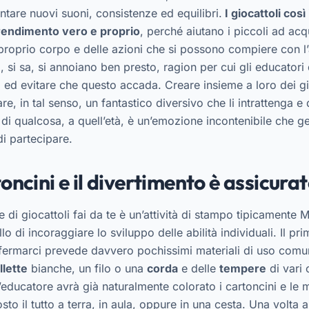
entare nuovi suoni, consistenze ed equilibri.
I giocattoli così
prendimento vero e proprio
, perché aiutano i piccoli ad ac
oprio corpo e delle azioni che si possono compiere con l’a
, si sa, si annoiano ben presto, ragion per cui gli educatori 
 ed evitare che questo accada. Creare insieme a loro dei gio
e, in tal senso, un fantastico diversivo che li intrattenga e
e di qualcosa, a quell’età, è un’emozione incontenibile che g
i partecipare.
toncini e il divertimento è assicura
e di giocattoli fai da te è un’attività di stampo tipicamente
o di incoraggiare lo sviluppo delle abilità individuali. Il pri
fermarci prevede davvero pochissimi materiali di uso comu
lette
bianche, un filo o una
corda
e delle
tempere
di vari 
’educatore avrà già naturalmente colorato i cartoncini e le mo
sto il tutto a terra, in aula, oppure in una cesta. Una volta 