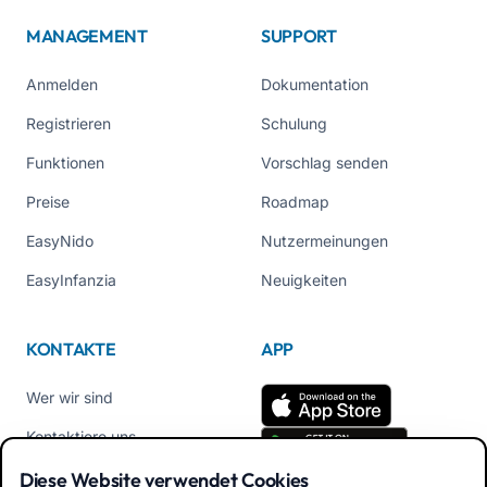
MANAGEMENT
SUPPORT
Anmelden
Dokumentation
Registrieren
Schulung
Funktionen
Vorschlag senden
Preise
Roadmap
EasyNido
Nutzermeinungen
EasyInfanzia
Neuigkeiten
KONTAKTE
APP
Wer wir sind
Kontaktiere uns
Tel +39 02 84152514
Diese Website verwendet Cookies