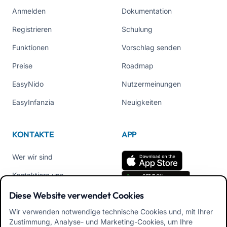
Anmelden
Dokumentation
Registrieren
Schulung
Funktionen
Vorschlag senden
Preise
Roadmap
EasyNido
Nutzermeinungen
EasyInfanzia
Neuigkeiten
KONTAKTE
APP
Wer wir sind
Kontaktiere uns
Tel +39 02 84152514
Diese Website verwendet Cookies
Lade die APK-App für
Wir verwenden notwendige technische Cookies und, mit Ihrer
Familien herunter
Zustimmung, Analyse- und Marketing-Cookies, um Ihre