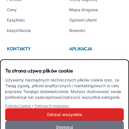
Ceny
Mapa drogowa
EasyNido
Opinioni Utenti
EasyInfanzia
Nowości
KONTAKTY
APLIKACJA
Kim jesteśmy
App Store
Ta strona używa plików cookie
Contattaci
Google Play
Używamy niezbędnych technicznych plików cookie oraz, za
Tel +39 02 84152514
Pobierz APK Aplikacja dla
Twoją zgodą, plików analitycznych i marketingowych w celu
Rodzin
poprawy Twojego doświadczenia. Możesz dostosować swoje
preferencje lub zaakceptować/odrzucić wszystkie kategorie.
Pobierz APK Aplikacja dla
Polityka Cookie
•
Polityka Prywatności
Nauczycieli
Odrzuć wszystkie
Dostosuj