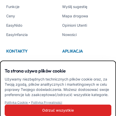
Funkcje
Wyślij sugestię
Ceny
Mapa drogowa
EasyNido
Opinioni Utenti
EasyInfanzia
Nowości
KONTAKTY
APLIKACJA
Kim jesteśmy
App Store
Ta strona używa plików cookie
Contattaci
Google Play
Używamy niezbędnych technicznych plików cookie oraz, za
Tel +39 02 84152514
Pobierz APK Aplikacja dla
Twoją zgodą, plików analitycznych i marketingowych w celu
Rodzin
poprawy Twojego doświadczenia. Możesz dostosować swoje
preferencje lub zaakceptować/odrzucić wszystkie kategorie.
Pobierz APK Aplikacja dla
Polityka Cookie
•
Polityka Prywatności
Nauczycieli
Odrzuć wszystkie