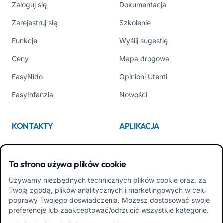
Zaloguj się
Dokumentacja
Zarejestruj się
Szkolenie
Funkcje
Wyślij sugestię
Ceny
Mapa drogowa
EasyNido
Opinioni Utenti
EasyInfanzia
Nowości
KONTAKTY
APLIKACJA
Kim jesteśmy
App Store
Ta strona używa plików cookie
Contattaci
Google Play
Używamy niezbędnych technicznych plików cookie oraz, za
Tel +39 02 84152514
Pobierz APK Aplikacja dla
Twoją zgodą, plików analitycznych i marketingowych w celu
Rodzin
poprawy Twojego doświadczenia. Możesz dostosować swoje
preferencje lub zaakceptować/odrzucić wszystkie kategorie.
Pobierz APK Aplikacja dla