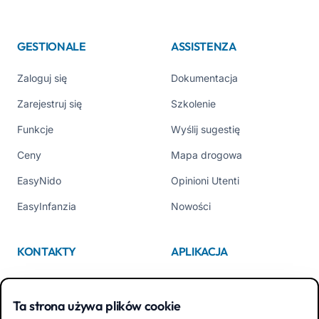
GESTIONALE
ASSISTENZA
Zaloguj się
Dokumentacja
Zarejestruj się
Szkolenie
Funkcje
Wyślij sugestię
Ceny
Mapa drogowa
EasyNido
Opinioni Utenti
EasyInfanzia
Nowości
KONTAKTY
APLIKACJA
Kim jesteśmy
App Store
Ta strona używa plików cookie
Contattaci
Google Play