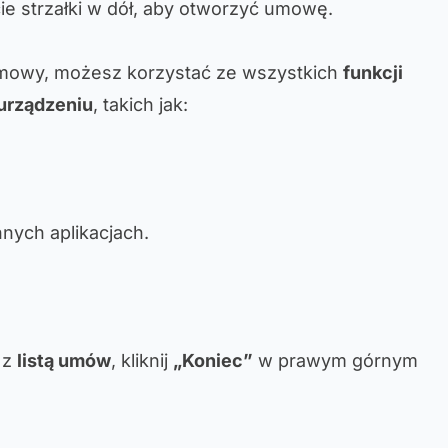
łcie strzałki w dół, aby otworzyć umowę.
umowy, możesz korzystać ze wszystkich
funkcji
urządzeniu
, takich jak:
nnych aplikacjach.
 z
listą umów
, kliknij
„Koniec”
w prawym górnym