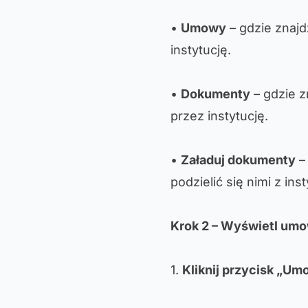
•
Umowy
– gdzie znaj
instytucję.
•
Dokumenty
– gdzie 
przez instytucję.
•
Załaduj dokumenty
–
podzielić się nimi z inst
Krok 2 – Wyświetl um
1.
Kliknij przycisk „U