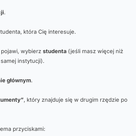
ji
.
tudenta, która Cię interesuje.
ę pojawi, wybierz
studenta
(jeśli masz więcej niż
samej instytucji).
nie głównym
.
okumenty”
, który znajduje się w drugim rzędzie po
zema przyciskami: