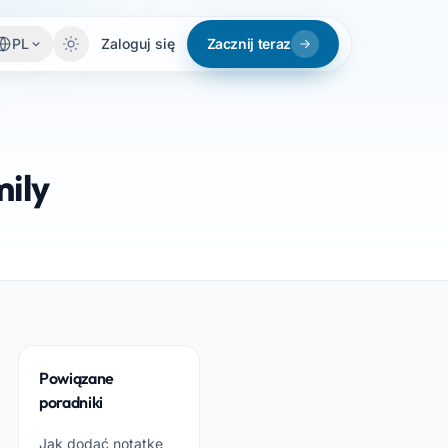
PL
Zaloguj się
Zacznij teraz
mily
Powiązane
poradniki
Jak dodać notatkę