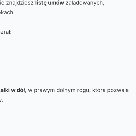
ie znajdziesz
listę umów
załadowanych,
okach.
erał:
załki w dół
, w prawym dolnym rogu, która pozwala
y.