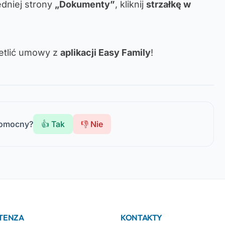
dniej strony
„Dokumenty”
, kliknij
strzałkę w
ietlić umowy z
aplikacji Easy Family
!
pomocny?
👍 Tak
👎 Nie
STENZA
KONTAKTY