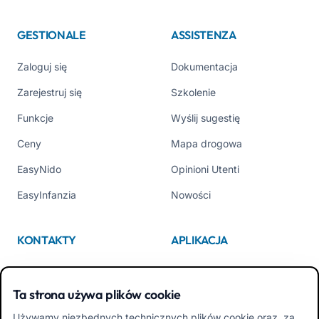
GESTIONALE
ASSISTENZA
Zaloguj się
Dokumentacja
Zarejestruj się
Szkolenie
Funkcje
Wyślij sugestię
Ceny
Mapa drogowa
EasyNido
Opinioni Utenti
EasyInfanzia
Nowości
KONTAKTY
APLIKACJA
Kim jesteśmy
App Store
Ta strona używa plików cookie
Contattaci
Google Play
Używamy niezbędnych technicznych plików cookie oraz, za