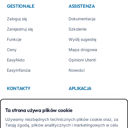
GESTIONALE
ASSISTENZA
Zaloguj się
Dokumentacja
Zarejestruj się
Szkolenie
Funkcje
Wyślij sugestię
Ceny
Mapa drogowa
EasyNido
Opinioni Utenti
EasyInfanzia
Nowości
KONTAKTY
APLIKACJA
Kim jesteśmy
App Store
Ta strona używa plików cookie
Contattaci
Google Play
Używamy niezbędnych technicznych plików cookie oraz, za
Tel +39 02 84152514
Pobierz APK Aplikacja dla
Twoją zgodą, plików analitycznych i marketingowych w celu