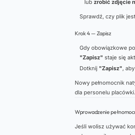
lub
zrobić zdjęcie 
Sprawdź, czy plik jest
Krok 4 — Zapisz
Gdy obowiązkowe pola
"Zapisz"
staje się ak
Dotknij
"Zapisz"
, aby
Nowy pełnomocnik natyc
dla personelu placówki
Wprowadzenie pełnomocni
Jeśli wolisz używać k