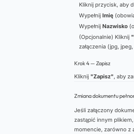
Kliknij przycisk, ab
Wypełnij
Imię
(obowi
Wypełnij
Nazwisko
(
(Opcjonalnie)
Kliknij
"
załączenia (jpg, jpeg,
Krok 4 — Zapisz
Kliknij
"Zapisz"
, aby z
Zmiana dokumentu pełno
Jeśli załączony dokume
zastąpić innym plikie
momencie, zarówno z apl