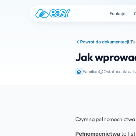
Przejdź do treści
Funkcje
Powrót do dokumentacji
/
Fa
Jak wprowad
Familiari
Ostatnia aktual
Czym są pełnomocnictwa
Pełnomocnictwa
to lis