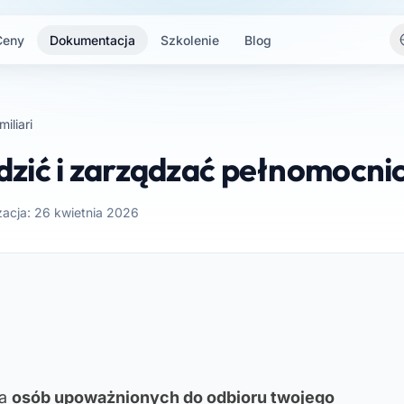
Ceny
Dokumentacja
Szkolenie
Blog
miliari
zić i zarządzać pełnomocni
izacja: 26 kwietnia 2026
ta
osób upoważnionych do odbioru twojego