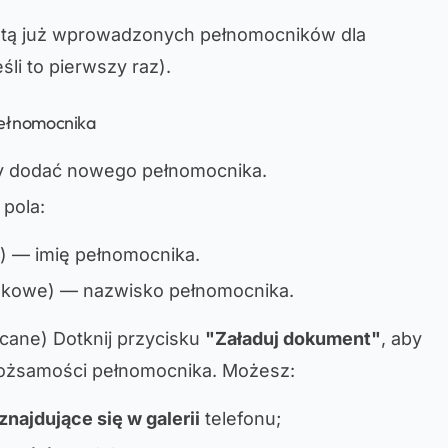
listą już wprowadzonych pełnomocników dla
śli to pierwszy raz).
pełnomocnika
aby dodać nowego pełnomocnika.
 pola:
)
— imię pełnomocnika.
zkowe)
— nazwisko pełnomocnika.
ecane)
Dotknij przycisku
"Załaduj dokument"
, aby
ożsamości pełnomocnika. Możesz:
znajdujące się w galerii
telefonu;