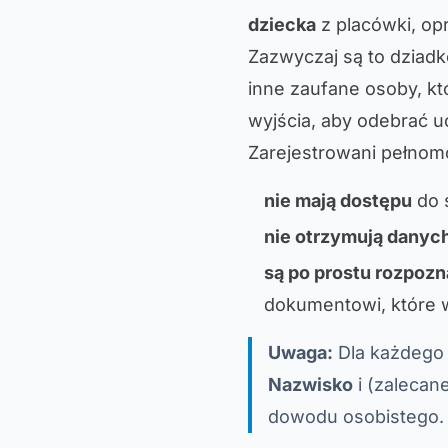
dziecka
z placówki, op
Zazwyczaj są to dziadko
inne zaufane osoby, k
wyjścia, aby odebrać u
Zarejestrowani pełnom
nie mają dostępu
do s
nie otrzymują danych
są po prostu rozpozn
dokumentowi, które 
Uwaga:
Dla każdego
Nazwisko
i (zalecan
dowodu osobistego.