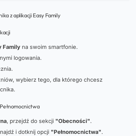
a z aplikacji Easy Family
kacji
y Family
na swoim smartfonie.
anymi logowania.
znia.
zniów, wybierz tego, dla którego chcesz
cnika.
ji Pełnomocnictwa
wna
, przejdź do sekcji
"Obecności"
.
ajdź i dotknij opcji
"Pełnomocnictwa"
.