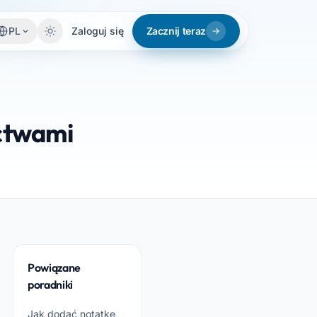
PL
Zaloguj się
Zacznij teraz
ctwami
Powiązane
poradniki
Jak dodać notatkę