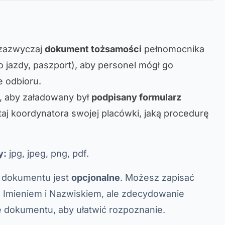
 zazwyczaj
dokument tożsamości
pełnomocnika
 jazdy, paszport), aby personel mógł go
 odbioru.
ą, aby załadowany był
podpisany formularz
taj koordynatora swojej placówki, jaką procedurę
y:
jpg, jpeg, png, pdf.
 dokumentu jest
opcjonalne
. Możesz zapisać
z Imieniem i Nazwiskiem, ale zdecydowanie
e dokumentu, aby ułatwić rozpoznanie.