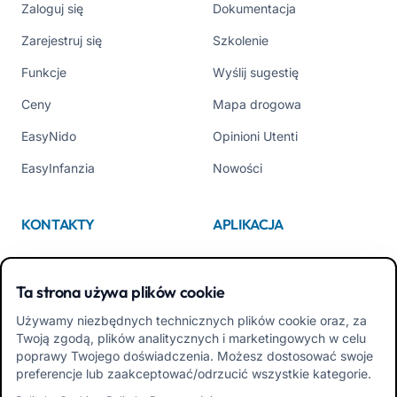
Zaloguj się
Dokumentacja
Zarejestruj się
Szkolenie
Funkcje
Wyślij sugestię
Ceny
Mapa drogowa
EasyNido
Opinioni Utenti
EasyInfanzia
Nowości
KONTAKTY
APLIKACJA
Kim jesteśmy
App Store
Ta strona używa plików cookie
Contattaci
Google Play
Używamy niezbędnych technicznych plików cookie oraz, za
Tel +39 02 84152514
Pobierz APK Aplikacja dla
Twoją zgodą, plików analitycznych i marketingowych w celu
Rodzin
poprawy Twojego doświadczenia. Możesz dostosować swoje
preferencje lub zaakceptować/odrzucić wszystkie kategorie.
Pobierz APK Aplikacja dla